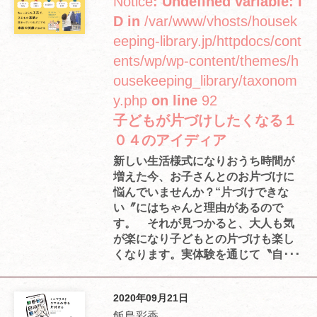
Notice
: Undefined variable: I
D in
/var/www/vhosts/housek
eeping-library.jp/httpdocs/cont
ents/wp/wp-content/themes/h
ousekeeping_library/taxonom
y.php
on line
92
子どもが片づけしたくなる１
０４のアイディア
新しい生活様式になりおうち時間が
増えた今、お子さんとのお片づけに
悩んでいませんか？“片づけできな
い〞にはちゃんと理由があるので
す。 それが見つかると、大人も気
が楽になり子どもとの片づけも楽し
くなります。実体験を通じて〝自･･･
2020年09月21日
飯島彩香