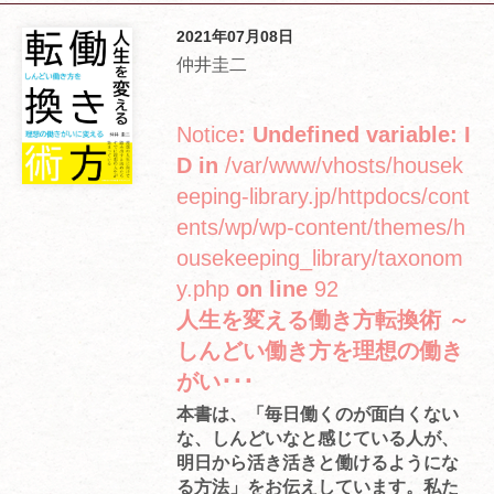
2021年07月08日
仲井圭二
Notice
: Undefined variable: I
D in
/var/www/vhosts/housek
eeping-library.jp/httpdocs/cont
ents/wp/wp-content/themes/h
ousekeeping_library/taxonom
y.php
on line
92
人生を変える働き方転換術 ～
しんどい働き方を理想の働き
がい･･･
本書は、「毎日働くのが面白くない
な、しんどいなと感じている人が、
明日から活き活きと働けるようにな
る方法」をお伝えしています。私た