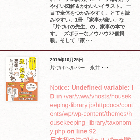
やすい図解＆かわいいイラスト。 一
目で全体をつかみやすく、とても読
みやすい、1冊 「家事が嫌い」な
「片づけの先生」の、家事の本で
す。 ズボラーなノウハウ32個掲
載。そして「家･･･
2019年10月25日
片づけヘルパー 永井 ･･･
Notice
: Undefined variable: I
D in
/var/www/vhosts/housek
eeping-library.jp/httpdocs/cont
ents/wp/wp-content/themes/h
ousekeeping_library/taxonom
y.php
on line
92