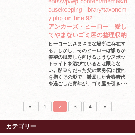
ents/wp/wp-content/themes/h
ousekeeping_library/taxonom
y.php
on line
92
アンカーズ・ヒーロー 愛し
てやまないゴミ屋の整理収納
ヒーローはさまざまな場所に存在す
る。しかし、そのヒーローは誰もが
羨望の眼差しを向けるようなスポッ
トライトを浴びているとは限らな
い。船乗りだった父の武勇伝に憧れ
を抱くその影で、鬱屈した青春時代
を過ごした青年が、ゴミ屋を引き･･･
«
1
2
3
4
»
カテゴリー