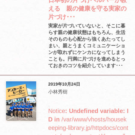
日本初の片づけヘルパーが教
える 親の健康を守る実家の
片づけ･･･
実家が片づいていないと、そこに暮
らす親の健康状態はもちろん、生活
そのものも心配から強くあたってし
まい、親とうまくコミュニケーショ
ンが取れずにケンカになってしまう
ことも。円満に片づけを進めるとっ
ておきのコツを紹介しています･･･
2019年10月24日
小林秀樹
Notice
: Undefined variable: I
D in
/var/www/vhosts/housek
eeping-library.jp/httpdocs/cont