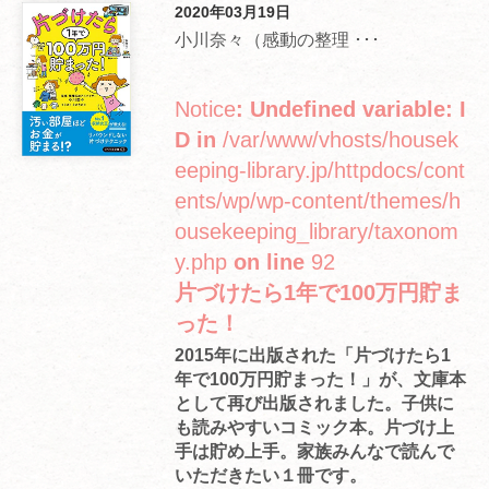
2020年03月19日
小川奈々（感動の整理 ･･･
Notice
: Undefined variable: I
D in
/var/www/vhosts/housek
eeping-library.jp/httpdocs/cont
ents/wp/wp-content/themes/h
ousekeeping_library/taxonom
y.php
on line
92
片づけたら1年で100万円貯ま
った！
2015年に出版された「片づけたら1
年で100万円貯まった！」が、文庫本
として再び出版されました。子供に
も読みやすいコミック本。片づけ上
手は貯め上手。家族みんなで読んで
いただきたい１冊です。