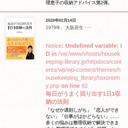
理恵子の収納アドバイス第2弾。
2020年02月14日
1979年、大阪府生 ･･･
Notice
: Undefined variable: I
D in
/var/www/vhosts/housek
eeping-library.jp/httpdocs/cont
ents/wp/wp-content/themes/h
ousekeeping_library/taxonom
y.php
on line
92
毎日がうまく回り出す1日1収
納の法則
「なぜか遅刻しがち」「恋人ができ
ない」「仕事がはかどらない」……
多くの悩みは整理収納で解決できま