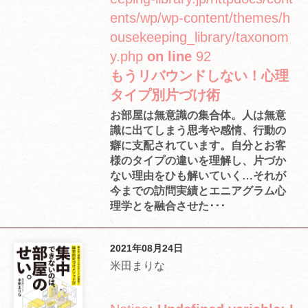
ents/wp/wp-content/themes/h
ousekeeping_library/taxonom
y.php
on line
92
もうリバウンドしない！心理
タイプ別片づけ術
お部屋は無意識の集合体。人は無意
識に出てしまう思考や感情、行動の
癖に支配されています。自分とお客
様のタイプの違いを理解し、片づか
ない理由をひも解いていく…それが
今までの訪問実績とエニアグラム心
理学とを融合させた･･･
2021年08月24日
米田まりな