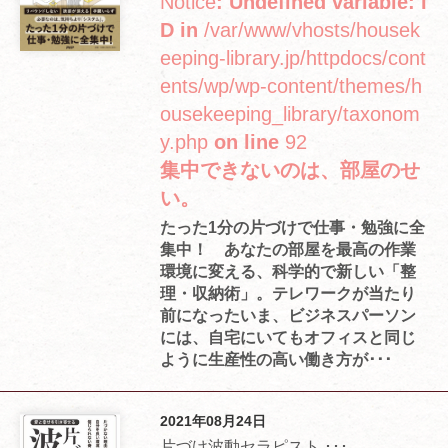
Notice
: Undefined variable: I
D in
/var/www/vhosts/housek
eeping-library.jp/httpdocs/cont
ents/wp/wp-content/themes/h
ousekeeping_library/taxonom
y.php
on line
92
集中できないのは、部屋のせ
い。
たった1分の片づけで仕事・勉強に全
集中！ あなたの部屋を最高の作業
環境に変える、科学的で新しい「整
理・収納術」。テレワークが当たり
前になったいま、ビジネスパーソン
には、自宅にいてもオフィスと同じ
ように生産性の高い働き方が･･･
2021年08月24日
片づけ波動セラピスト ･･･