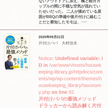
ないアウトドアに加え、楓と睦月カ
ップルの間に不穏な空気が流れてい
たせいだった。 二人が揉めている原
因がBBQの準備や後片付けに絡むこ
とだと察知したモモは、･･･
2020年09月21日
片付けパパ 大村信夫
Notice
: Undefined variable: I
D in
/var/www/vhosts/housek
eeping-library.jp/httpdocs/cont
ents/wp/wp-content/themes/h
ousekeeping_library/taxonom
y.php
on line
92
片付けパパの最強メソッド
ドラッカーから読み解く片付