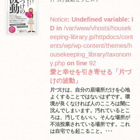
Notice
: Undefined variable: I
D in
/var/www/vhosts/housek
eeping-library.jp/httpdocs/cont
ents/wp/wp-content/themes/h
ousekeeping_library/taxonom
y.php
on line
92
愛と幸せを引き寄せる「片づ
けの波動」
片づけは、自分の居場所だけを心地
よくすることではないはずです。環
境が良くなければ人のこころは闇に
沈んでしまいます。汚れているとこ
ろは、汚してもいい。そんな場所が
不法投棄されている場所です。これ
は自宅でも起こること。･･･