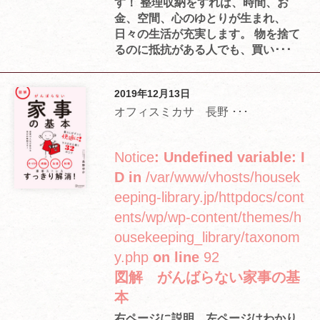
す！ 整理収納をすれば、時間、お
金、空間、心のゆとりが生まれ、
日々の生活が充実します。 物を捨て
るのに抵抗がある人でも、買い･･･
2019年12月13日
オフィスミカサ 長野 ･･･
Notice
: Undefined variable: I
D in
/var/www/vhosts/housek
eeping-library.jp/httpdocs/cont
ents/wp/wp-content/themes/h
ousekeeping_library/taxonom
y.php
on line
92
図解 がんばらない家事の基
本
右ページに説明、左ページはわかり