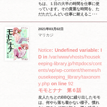
ちは、１日の大半の時間を仕事に使
っています。その貴重な時間を、た
だただしんどい仕事に耐えるこ･･･
2021年03月02日
マリカジ
Notice
: Undefined variable: I
D in
/var/www/vhosts/housek
eeping-library.jp/httpdocs/cont
ents/wp/wp-content/themes/h
ousekeeping_library/taxonom
y.php
on line
92
モモとナナ 第６話
友人たちとのBBQに繰り出したモモ
は、何やら落ち着かない様子。慣れ