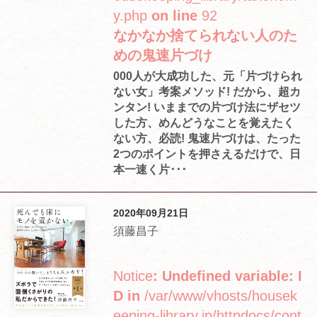
y.php
on line
92
なかなか捨てられない人のた
めの鬼速片づけ
000人が大成功した、元「片づけられ
ない女」考案メソッド! だから、超カ
ンタン! いままでの片づけ法にザセツ
した方、めんどうなことを覚えたく
ない方、必読! 鬼速片づけは、たった
2つのポイントを押さえるだけで、日
本一速く片･･･
2020年09月21日
須藤昌子
Notice
: Undefined variable: I
D in
/var/www/vhosts/housek
eeping-library.jp/httpdocs/cont