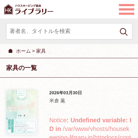
ホーム
>
家具
家具の一覧
2026年03月30日
米倉 薫
Notice
: Undefined variable: I
D in
/var/www/vhosts/housek
eeping-library.jp/httpdocs/cont