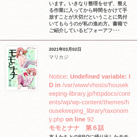
います。いきなり整理をせず、整え
る作業に入ってから時間をかけて手
放すことが大切だということに気付
いてもらうのが私の進め方。書籍で
ご紹介しているビフォーアフ･･･
2021年03月02日
マリカジ
Notice
: Undefined variable: I
D in
/var/www/vhosts/housek
eeping-library.jp/httpdocs/cont
ents/wp/wp-content/themes/h
ousekeeping_library/taxonom
y.php
on line
92
モモとナナ 第６話
友人たちとのBBQに繰り出したモモ