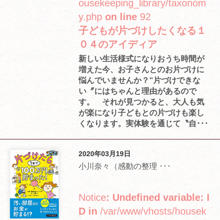
ousekeeping_library/taxonom
y.php
on line
92
子どもが片づけしたくなる１
０４のアイディア
新しい生活様式になりおうち時間が
増えた今、お子さんとのお片づけに
悩んでいませんか？“片づけできな
い〞にはちゃんと理由があるので
す。 それが見つかると、大人も気
が楽になり子どもとの片づけも楽し
くなります。実体験を通じて〝自･･･
2020年03月19日
小川奈々（感動の整理 ･･･
Notice
: Undefined variable: I
D in
/var/www/vhosts/housek