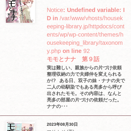
Notice
: Undefined variable: I
D in
/var/www/vhosts/housek
eeping-library.jp/httpdocs/cont
ents/wp/wp-content/themes/h
ousekeeping_library/taxonom
y.php
on line
92
モモとナナ 第９話
実は難しい、親族からの片づけ依頼
整理収納の力で夫婦仲を変えられる
か!? ある日、双子の妹・ナナの夫で
二人の幼馴染でもある亮多から呼び
出されたモモ。その内容は、なんと
亮多の部屋の片づけの依頼だった。
ナナの･･･
2023年08月30日