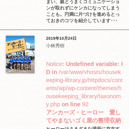
まい、親とうまくコミュニケーショ
ンが取れずにケンカになってしまう
ことも。円満に片づけを進めるとっ
ておきのコツを紹介しています･･･
2019年10月24日
小林秀樹
Notice
: Undefined variable: I
D in
/var/www/vhosts/housek
eeping-library.jp/httpdocs/cont
ents/wp/wp-content/themes/h
ousekeeping_library/taxonom
y.php
on line
92
アンカーズ・ヒーロー 愛し
てやまないゴミ屋の整理収納
ヒーローはさまざまな場所に存在す