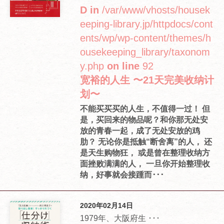
D in
/var/www/vhosts/housek
eeping-library.jp/httpdocs/cont
ents/wp/wp-content/themes/h
ousekeeping_library/taxonom
y.php
on line
92
宽裕的人生 〜21天完美收纳计
划〜
不能买买买的人生，不值得一过！ 但
是，买回来的物品呢？和你那无处安
放的青春一起，成了无处安放的鸡
肋？ 无论你是抵触“断舍离”的人， 还
是天生购物狂， 或是曾在整理收纳方
面挫败满满的人， 一旦你开始整理收
纳，好事就会接踵而･･･
2020年02月14日
1979年、大阪府生 ･･･