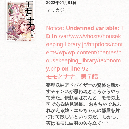
2022年04月01日
マリカジ
Notice
: Undefined variable: I
D in
/var/www/vhosts/housek
eeping-library.jp/httpdocs/cont
ents/wp/wp-content/themes/h
ousekeeping_library/taxonom
y.php
on line
92
モモとナナ 第７話
整理収納アドバイザーの資格を活か
すチャンスが思わぬところからやっ
て来た。依頼者はなんと、モモの上
司である納見課長。 おもちゃであふ
れかえる娘・エルちゃんの部屋を片
づけて欲しいというのだ。 しかし、
実はモモに白羽の矢を立て･･･