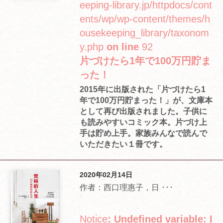
eeping-library.jp/httpdocs/cont
ents/wp/wp-content/themes/h
ousekeeping_library/taxonom
y.php
on line
92
片づけたら1年で100万円貯ま
った！
2015年に出版された「片づけたら1
年で100万円貯まった！」が、文庫本
として再び出版されました。子供に
も読みやすいコミック本。片づけ上
手は貯め上手。家族みんなで読んで
いただきたい１冊です。
2020年02月14日
作者：西口理惠子，日 ･･･
Notice
: Undefined variable: I