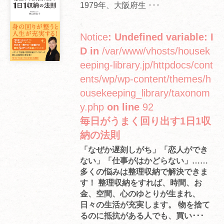
1979年、大阪府生 ･･･
Notice
: Undefined variable: I
D in
/var/www/vhosts/housek
eeping-library.jp/httpdocs/cont
ents/wp/wp-content/themes/h
ousekeeping_library/taxonom
y.php
on line
92
毎日がうまく回り出す1日1収
納の法則
「なぜか遅刻しがち」「恋人ができ
ない」「仕事がはかどらない」……
多くの悩みは整理収納で解決できま
す！ 整理収納をすれば、時間、お
金、空間、心のゆとりが生まれ、
日々の生活が充実します。 物を捨て
るのに抵抗がある人でも、買い･･･