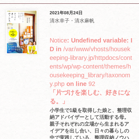
2021年08月24日
清水幸子・清水麻帆
Notice
: Undefined variable: I
D in
/var/www/vhosts/housek
eeping-library.jp/httpdocs/cont
ents/wp/wp-content/themes/h
ousekeeping_library/taxonom
y.php
on line
92
「片づけを楽しむ、好きにな
る。」
小学生で1級を取得した娘と、整理収
納アドバイザーとして活動する母。
親子それぞれの立場から生まれるア
イデアを出し合い、日々の暮らしの
中で実践している、整理収納ノウハ