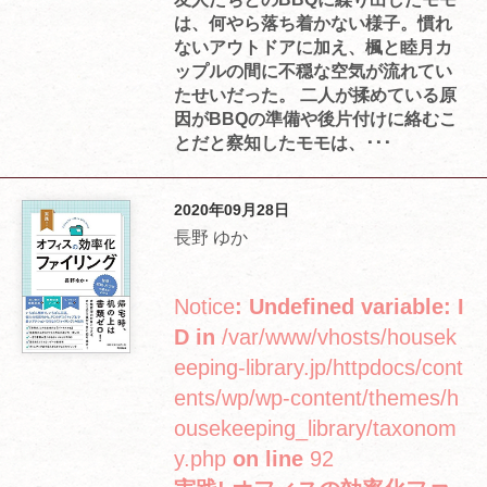
は、何やら落ち着かない様子。慣れ
ないアウトドアに加え、楓と睦月カ
ップルの間に不穏な空気が流れてい
たせいだった。 二人が揉めている原
因がBBQの準備や後片付けに絡むこ
とだと察知したモモは、･･･
2020年09月28日
長野 ゆか
Notice
: Undefined variable: I
D in
/var/www/vhosts/housek
eeping-library.jp/httpdocs/cont
ents/wp/wp-content/themes/h
ousekeeping_library/taxonom
y.php
on line
92