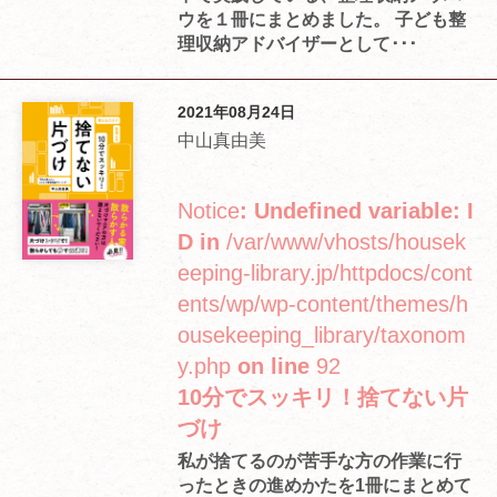
ウを１冊にまとめました。 子ども整
理収納アドバイザーとして･･･
2021年08月24日
中山真由美
Notice
: Undefined variable: I
D in
/var/www/vhosts/housek
eeping-library.jp/httpdocs/cont
ents/wp/wp-content/themes/h
ousekeeping_library/taxonom
y.php
on line
92
10分でスッキリ！捨てない片
づけ
私が捨てるのが苦手な方の作業に行
ったときの進めかたを1冊にまとめて