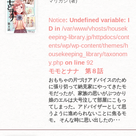
マリカジ (著)
Notice
: Undefined variable: I
D in
/var/www/vhosts/housek
eeping-library.jp/httpdocs/cont
ents/wp/wp-content/themes/h
ousekeeping_library/taxonom
y.php
on line
92
モモとナナ 第８話
おもちゃの片づけアドバイスのため
に張り切って納見家にやってきたモ
モだったが、家族の思いがぶつかり
娘のエルは大号泣して部屋にこもっ
てしまった。アドバイザーとして思
うように進められないことに焦るモ
モ。 そんな時に思い出したの･･･