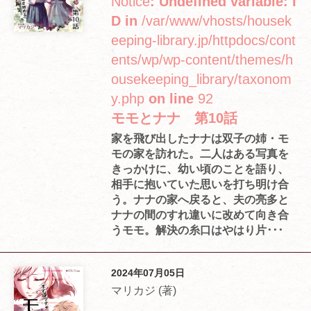
Notice
: Undefined variable: I
D in
/var/www/vhosts/housek
eeping-library.jp/httpdocs/cont
ents/wp/wp-content/themes/h
ousekeeping_library/taxonom
y.php
on line
92
モモとナナ 第10話
家を飛び出したナナは双子の姉・モ
モの家を訪れた。二人はある写真を
きっかけに、幼い頃のことを語り、
相手に抱いていた思いを打ち明け合
う。ナナの家へ戻ると、夫の亮多と
ナナの間のすれ違いに改めて向き合
うモモ。解決の糸口はやはり片･･･
2024年07月05日
マリカジ (著)