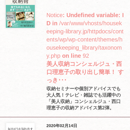
Notice
: Undefined variable: I
D in
/var/www/vhosts/housek
eeping-library.jp/httpdocs/cont
ents/wp/wp-content/themes/h
ousekeeping_library/taxonom
y.php
on line
92
美人収納コンシェルジュ・西
口理恵子の取り出し簡単！ す
っき･･･
収納セミナーや個別アドバイスでも
大人気！テレビ・雑誌でも活躍中の
「美人収納」コンシェルジュ・西口
理恵子の収納アドバイス第2弾。
2020年02月14日