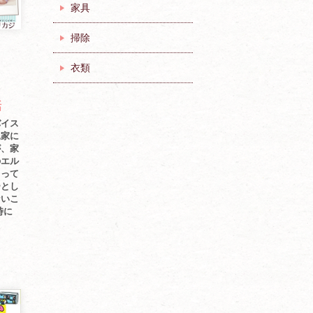
家具
掃除
衣類
話
バイス
見家に
が、家
のエル
もって
ーとし
ないこ
時に