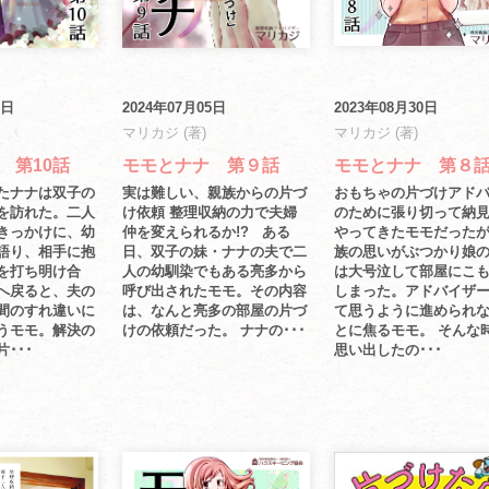
2日
2024年07月05日
2023年08月30日
マリカジ (著)
マリカジ (著)
 第10話
モモとナナ 第９話
モモとナナ 第８
たナナは双子の
実は難しい、親族からの片づ
おもちゃの片づけアド
を訪れた。二人
け依頼 整理収納の力で夫婦
のために張り切って納
きっかけに、幼
仲を変えられるか!? ある
やってきたモモだった
語り、相手に抱
日、双子の妹・ナナの夫で二
族の思いがぶつかり娘
を打ち明け合
人の幼馴染でもある亮多から
は大号泣して部屋にこ
へ戻ると、夫の
呼び出されたモモ。その内容
しまった。アドバイザ
間のすれ違いに
は、なんと亮多の部屋の片づ
て思うように進められ
うモモ。解決の
けの依頼だった。 ナナの･･･
とに焦るモモ。 そんな
･･･
思い出したの･･･