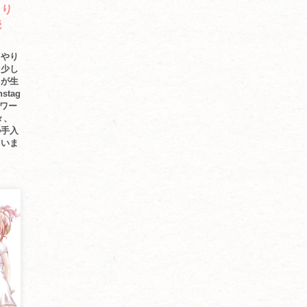
きり
続
じやり
？少し
りが生
tag
ロワー
々、
の手入
ていま