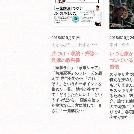
2018年10月31日
2018年10月2
すはらひろこ、日本と ･･･
来田 裕子
片づけ・収納・掃除・
いつも家が
洗濯の教科書
づいている
習慣
「家事ラク」「家事シェア」
「時短家事」のフレーズを超
スッキリ片づ
えて 専門分野から「これ
特別な技術も
ぞ！」というキーポイントを
もいりません
集めた一冊。 情報が多すぎ
をスッキリ片
て「どうしたらいい？」とい
るための、3
うイマだから、 画像を使っ
介。誰でも簡
た簡潔な伝え方に徹して、ま
ので習慣にし
さに「一発解決･･･
りです。各項
今すぐ実行･･