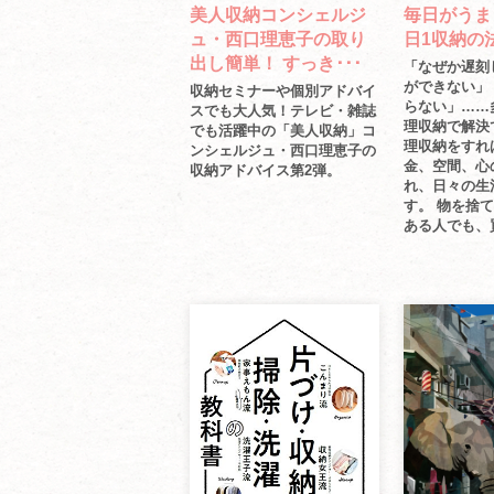
美人収納コンシェルジ
毎日がうま
ュ・西口理恵子の取り
日1収納の
出し簡単！ すっき･･･
「なぜか遅刻
ができない」
収納セミナーや個別アドバイ
らない」……
スでも大人気！テレビ・雑誌
理収納で解決
でも活躍中の「美人収納」コ
理収納をすれ
ンシェルジュ・西口理恵子の
金、空間、心
収納アドバイス第2弾。
れ、日々の生
す。 物を捨
ある人でも、買