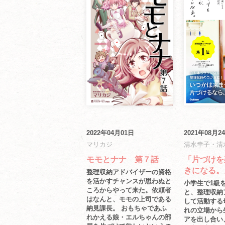
2022年04月01日
2021年08月2
マリカジ
清水幸子・清
モモとナナ 第７話
「片づけを
きになる。
整理収納アドバイザーの資格
を活かすチャンスが思わぬと
小学生で1級
ころからやって来た。依頼者
と、整理収納
はなんと、モモの上司である
して活動する
納見課長。 おもちゃであふ
れの立場から
れかえる娘・エルちゃんの部
アを出し合い