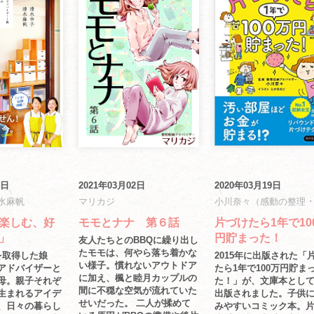
4日
2021年03月02日
2020年03月19日
水麻帆
マリカジ
小川奈々（感動の整理 ･
楽しむ、好
モモとナナ 第６話
片づけたら1年で10
」
円貯まった！
友人たちとのBBQに繰り出し
たモモは、何やら落ち着かな
を取得した娘
2015年に出版された「
い様子。慣れないアウトドア
アドバイザーと
たら1年で100万円貯ま
に加え、楓と睦月カップルの
母。親子それぞ
た！」が、文庫本とし
間に不穏な空気が流れていた
生まれるアイデ
出版されました。子供
せいだった。 二人が揉めて
、日々の暮らし
みやすいコミック本。