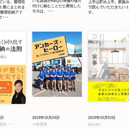
いる原因がBBQの準備や後片
ている、整理収
上手は貯め上手。家族
付けに絡むことだと察知した
１冊にまとめま
で読んでいただきたい
モモは、･･･
も整理収納アド
す。
･･･
4日
2019年10月24日
2019年10月03日
府生 ･･･
小林秀樹
kayoko