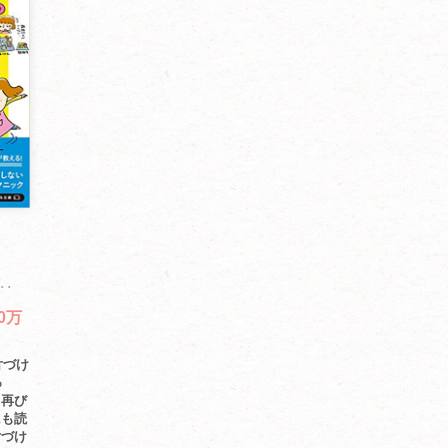
･･
0万
片づけ
っ
て再び
にも読
片づけ