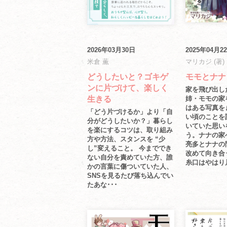
2026年03月30日
2025年04月2
米倉 薫
マリカジ (著)
どうしたいと？ゴキゲ
モモとナナ
ンに片づけて、楽しく
家を飛び出し
生きる
姉・モモの家
はある写真を
「どう片づけるか」より「自
い頃のことを
分がどうしたいか？」暮らし
いていた思い
を楽にするコツは、取り組み
う。ナナの家
方や方法、スタンスを “少
亮多とナナの
し”変えること。 今まででき
改めて向き合
ない自分を責めていた方、誰
糸口はやはり片
かの言葉に傷ついていた人、
SNSを見るたび落ち込んでい
たあな･･･