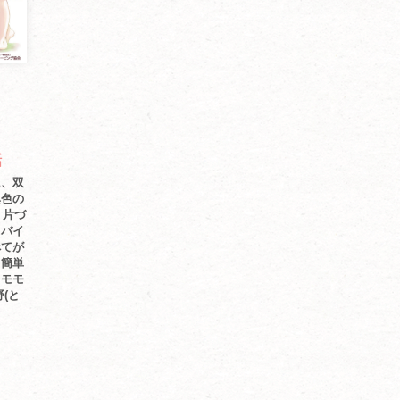
３話
に、双
異色の
 片づ
ドバイ
べてが
う簡単
・モモ
(と