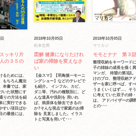
4日
2018年10月05日
2018年10月05日
松本忠男
マリカジ
スッキリ片
図解 健康になりたけれ
モモとナナ 第
人の３５の
ば家の掃除を変えなさ
整理収納をキーワード
い
子の姉妹の成長を描く
マンガ、 待望の第3話。
けるためには、
【金スマ】【羽鳥慎一モーニ
けのプロ、整理収納ア
、もちろん魔法
ングショー】などのテレビで
ザーを家に呼べば、す
。本書では、家
も紹介。 インフル、カビ、
うまくいくはず…、そ
づいた状態にす
ダニ等、汚れの種類別に、ど
に考えていた双子の姉
5通りの方法を紹
んな道具や洗剤を 用いれ
は、 アドバイザーの調野
単に実行できる
ば、病原体を除去できるの
との･･･
やすい項目ばか
か?そんな視点で家庭のお掃
目の最後には、
除を 見直しました。イラス
･
トと写真を用いて･･･