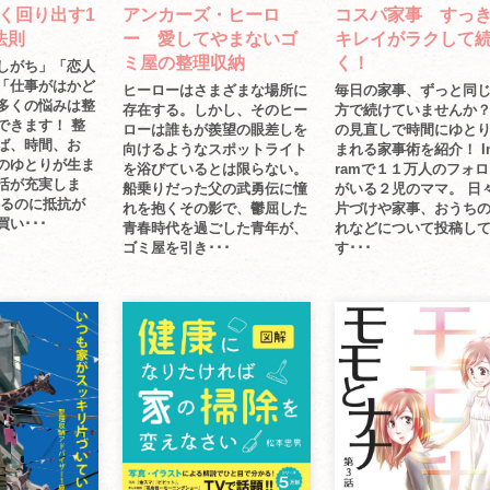
く回り出す1
アンカーズ・ヒーロ
コスパ家事 すっ
法則
ー 愛してやまないゴ
キレイがラクして
ミ屋の整理収納
く！
しがち」「恋人
「仕事がはかど
ヒーローはさまざまな場所に
毎日の家事、ずっと同
多くの悩みは整
存在する。しかし、そのヒー
方で続けていませんか
できます！ 整
ローは誰もが羨望の眼差しを
の見直しで時間にゆと
ば、時間、お
向けるようなスポットライト
まれる家事術を紹介！ Ins
のゆとりが生ま
を浴びているとは限らない。
ramで１１万人のフォ
活が充実しま
船乗りだった父の武勇伝に憧
がいる２児のママ。 日
てるのに抵抗が
れを抱くその影で、鬱屈した
片づけや家事、おうち
い･･･
青春時代を過ごした青年が、
れなどについて投稿し
ゴミ屋を引き･･･
す･･･