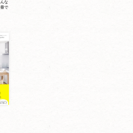
みんな
１冊で