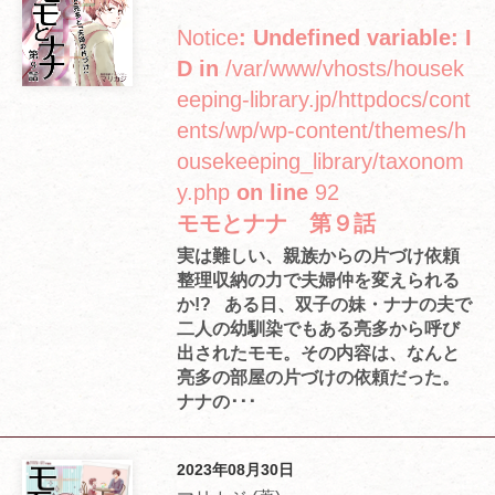
Notice
: Undefined variable: I
D in
/var/www/vhosts/housek
eeping-library.jp/httpdocs/cont
ents/wp/wp-content/themes/h
ousekeeping_library/taxonom
y.php
on line
92
モモとナナ 第９話
実は難しい、親族からの片づけ依頼
整理収納の力で夫婦仲を変えられる
か!? ある日、双子の妹・ナナの夫で
二人の幼馴染でもある亮多から呼び
出されたモモ。その内容は、なんと
亮多の部屋の片づけの依頼だった。
ナナの･･･
2023年08月30日