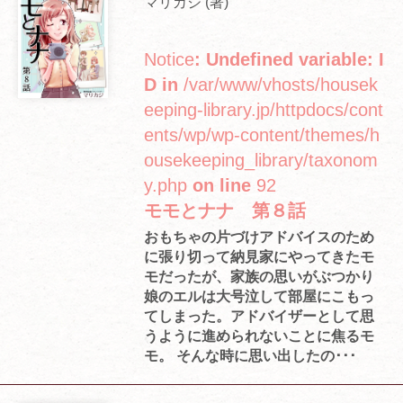
マリカジ (著)
Notice
: Undefined variable: I
D in
/var/www/vhosts/housek
eeping-library.jp/httpdocs/cont
ents/wp/wp-content/themes/h
ousekeeping_library/taxonom
y.php
on line
92
モモとナナ 第８話
おもちゃの片づけアドバイスのため
に張り切って納見家にやってきたモ
モだったが、家族の思いがぶつかり
娘のエルは大号泣して部屋にこもっ
てしまった。アドバイザーとして思
うように進められないことに焦るモ
モ。 そんな時に思い出したの･･･