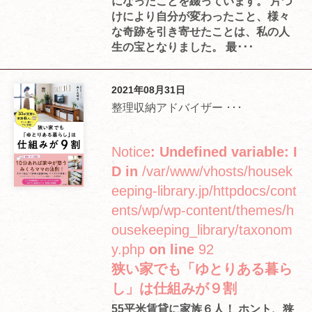
になったことを綴っています。 片づ
けにより自分が変わったこと、様々
な奇跡を引き寄せたことは、私の人
生の宝となりました。 最･･･
2021年08月31日
整理収納アドバイザー ･･･
Notice
: Undefined variable: I
D in
/var/www/vhosts/housek
eeping-library.jp/httpdocs/cont
ents/wp/wp-content/themes/h
ousekeeping_library/taxonom
y.php
on line
92
狭い家でも「ゆとりある暮ら
し」は仕組みが９割
55平米賃貸に家族６人！ ホント、狭