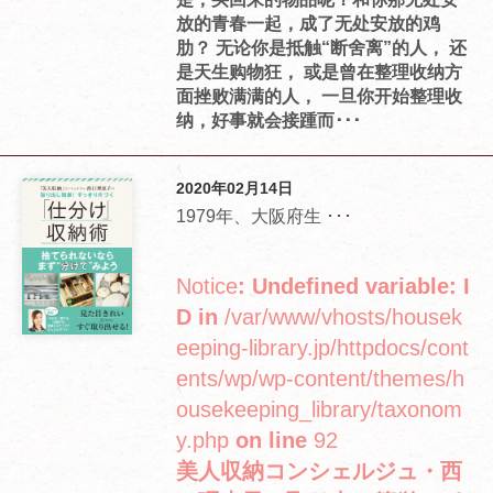
放的青春一起，成了无处安放的鸡
肋？ 无论你是抵触“断舍离”的人， 还
是天生购物狂， 或是曾在整理收纳方
面挫败满满的人， 一旦你开始整理收
纳，好事就会接踵而･･･
2020年02月14日
1979年、大阪府生 ･･･
Notice
: Undefined variable: I
D in
/var/www/vhosts/housek
eeping-library.jp/httpdocs/cont
ents/wp/wp-content/themes/h
ousekeeping_library/taxonom
y.php
on line
92
美人収納コンシェルジュ・西