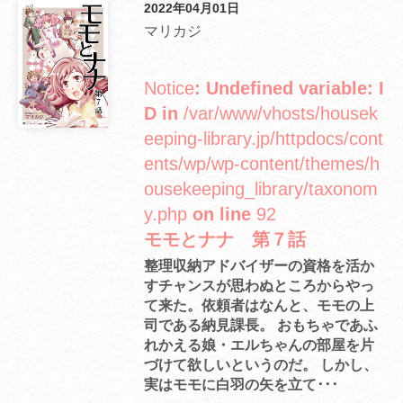
2022年04月01日
マリカジ
Notice
: Undefined variable: I
D in
/var/www/vhosts/housek
eeping-library.jp/httpdocs/cont
ents/wp/wp-content/themes/h
ousekeeping_library/taxonom
y.php
on line
92
モモとナナ 第７話
整理収納アドバイザーの資格を活か
すチャンスが思わぬところからやっ
て来た。依頼者はなんと、モモの上
司である納見課長。 おもちゃであふ
れかえる娘・エルちゃんの部屋を片
づけて欲しいというのだ。 しかし、
実はモモに白羽の矢を立て･･･