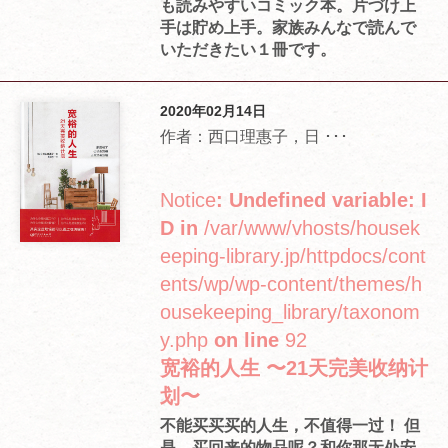
も読みやすいコミック本。片づけ上
手は貯め上手。家族みんなで読んで
いただきたい１冊です。
2020年02月14日
作者：西口理惠子，日 ･･･
Notice
: Undefined variable: I
D in
/var/www/vhosts/housek
eeping-library.jp/httpdocs/cont
ents/wp/wp-content/themes/h
ousekeeping_library/taxonom
y.php
on line
92
宽裕的人生 〜21天完美收纳计
划〜
不能买买买的人生，不值得一过！ 但
是，买回来的物品呢？和你那无处安