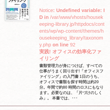
Notice
: Undefined variable: I
D in
/var/www/vhosts/housek
eeping-library.jp/httpdocs/cont
ents/wp/wp-content/themes/h
ousekeeping_library/taxonom
y.php
on line
92
実践! オフィスの効率化ファ
イリング
書類管理力が身につけば、すべての
仕事がうまく回り出す!「オフィスフ
ァイリング」の入門書 1日のうち、
オフィスで書類を探す時間は約20
分。年間で約80 時間のロスにもなり
ます。必要なのは、「片づけのしく
み」。 本書では、･･･