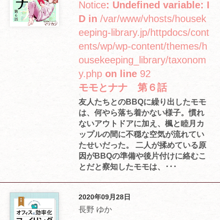
Notice
: Undefined variable: I
D in
/var/www/vhosts/housek
eeping-library.jp/httpdocs/cont
ents/wp/wp-content/themes/h
ousekeeping_library/taxonom
y.php
on line
92
モモとナナ 第６話
友人たちとのBBQに繰り出したモモ
は、何やら落ち着かない様子。慣れ
ないアウトドアに加え、楓と睦月カ
ップルの間に不穏な空気が流れてい
たせいだった。 二人が揉めている原
因がBBQの準備や後片付けに絡むこ
とだと察知したモモは、･･･
2020年09月28日
長野 ゆか