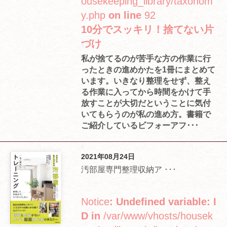
ousekeeping_library/taxonom
y.php
on line
92
10分でスッキリ！捨てない片
づけ
私が捨てるのが苦手な方の作業に行
ったときの進めかたを1冊にまとめて
います。いきなり整理をせず、整え
る作業に入ってから時間をかけて手
放すことが大切だということに気付
いてもらうのが私の進め方。書籍で
ご紹介しているビフォーアフ･･･
2021年08月24日
汚部屋専門整理収納ア ･･･
Notice
: Undefined variable: I
D in
/var/www/vhosts/housek