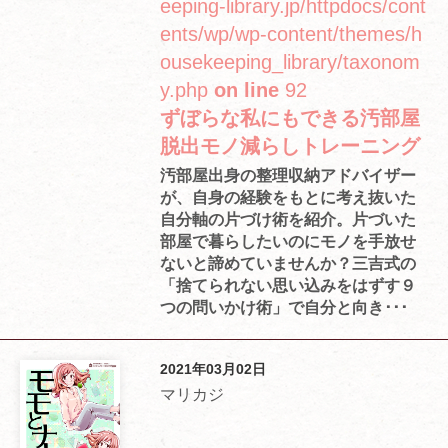
eeping-library.jp/httpdocs/cont
ents/wp/wp-content/themes/h
ousekeeping_library/taxonom
y.php
on line
92
ずぼらな私にもできる汚部屋
脱出モノ減らしトレーニング
汚部屋出身の整理収納アドバイザー
が、自身の経験をもとに考え抜いた
自分軸の片づけ術を紹介。片づいた
部屋で暮らしたいのにモノを手放せ
ないと諦めていませんか？三吉式の
「捨てられない思い込みをはずす９
つの問いかけ術」で自分と向き･･･
2021年03月02日
マリカジ