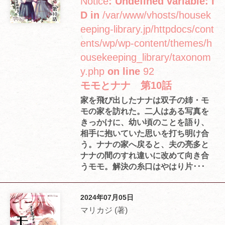
Notice
: Undefined variable: I
D in
/var/www/vhosts/housek
eeping-library.jp/httpdocs/cont
ents/wp/wp-content/themes/h
ousekeeping_library/taxonom
y.php
on line
92
モモとナナ 第10話
家を飛び出したナナは双子の姉・モ
モの家を訪れた。二人はある写真を
きっかけに、幼い頃のことを語り、
相手に抱いていた思いを打ち明け合
う。ナナの家へ戻ると、夫の亮多と
ナナの間のすれ違いに改めて向き合
うモモ。解決の糸口はやはり片･･･
2024年07月05日
マリカジ (著)