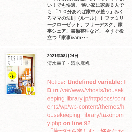
い！でも快適。 狭い家に家族６人で
も 「１０分あれば家中が整う」みく
ろママの法則（ルール）！ ファミリ
ークローゼット、フリーデスク、家
事シェア、書類整理など、 今すぐ役
立つ「家事&am･･･
2021年08月24日
清水幸子・清水麻帆
Notice
: Undefined variable: I
D in
/var/www/vhosts/housek
eeping-library.jp/httpdocs/cont
ents/wp/wp-content/themes/h
ousekeeping_library/taxonom
y.php
on line
92
「片づけを楽しむ、好きにな