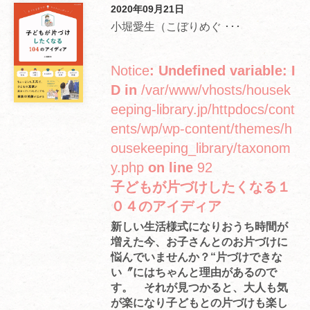
2020年09月21日
小堀愛生（こぼりめぐ ･･･
Notice
: Undefined variable: I
D in
/var/www/vhosts/housek
eeping-library.jp/httpdocs/cont
ents/wp/wp-content/themes/h
ousekeeping_library/taxonom
y.php
on line
92
子どもが片づけしたくなる１
０４のアイディア
新しい生活様式になりおうち時間が
増えた今、お子さんとのお片づけに
悩んでいませんか？“片づけできな
い〞にはちゃんと理由があるので
す。 それが見つかると、大人も気
が楽になり子どもとの片づけも楽し