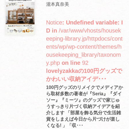
瀧本真奈美
Notice
: Undefined variable: I
D in
/var/www/vhosts/housek
eeping-library.jp/httpdocs/cont
ents/wp/wp-content/themes/h
ousekeeping_library/taxonom
y.php
on line
92
lovelyzakkaの100円グッズで
かわいい収納アイデ･･･
100円グッズのリメイクでメディアか
ら取材多数の著者が『Seria』『ダイ
ソー』『ミーツ』のグッズで家じゅ
うすっきり片づく収納アイデアを紹
介します 「部屋を飾る気分で生活雑
貨をしまえば今日から片づけが楽し
くなる! 」「収･･･