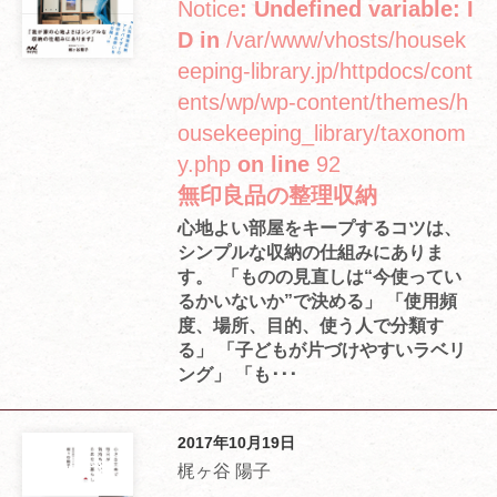
Notice
: Undefined variable: I
D in
/var/www/vhosts/housek
eeping-library.jp/httpdocs/cont
ents/wp/wp-content/themes/h
ousekeeping_library/taxonom
y.php
on line
92
無印良品の整理収納
心地よい部屋をキープするコツは、
シンプルな収納の仕組みにありま
す。 「ものの見直しは“今使ってい
るかいないか”で決める」 「使用頻
度、場所、目的、使う人で分類す
る」 「子どもが片づけやすいラベリ
ング」 「も･･･
2017年10月19日
梶ヶ谷 陽子