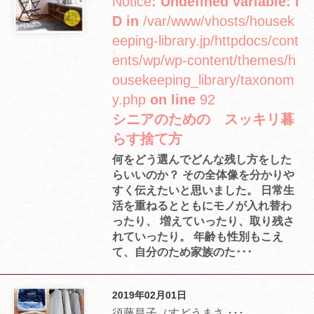
Notice
: Undefined variable: I
D in
/var/www/vhosts/housek
eeping-library.jp/httpdocs/cont
ents/wp/wp-content/themes/h
ousekeeping_library/taxonom
y.php
on line
92
シニアのための スッキリ暮
らす捨て方
何をどう選んでどんな残し方をした
らいいのか？ その全体像を分かりや
すく伝えたいと思いました。 日常生
活を重ねるとともにモノが入れ替わ
ったり、 増えていったり、取り残さ
れていったり。 年齢も性別もこえ
て、自分のため家族のた･･･
2019年02月01日
須藤昌子（すどうまさ ･･･