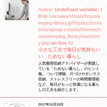
Notice
: Undefined variable: I
D in
/var/www/vhosts/housek
eeping-library.jp/httpdocs/cont
ents/wp/wp-content/themes/h
ousekeeping_library/taxonom
y.php
on line
92
小さな工夫で毎日が気持ちい
い、ためない暮らし
人気整理収納アドバイザーが実践し
ている「ためない暮らし」のヒント
集。 ついで掃除、片づけやすいラク
収納、ストレスフリーの時間整理術
など、毎日がもっと快適になる暮ら
しの工夫を紹介します。
2017年10月19日