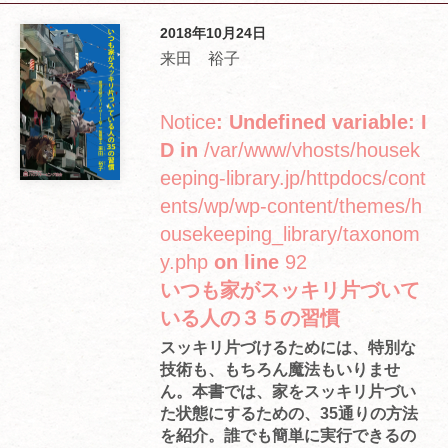
2018年10月24日
来田 裕子
Notice
: Undefined variable: I
D in
/var/www/vhosts/housek
eeping-library.jp/httpdocs/cont
ents/wp/wp-content/themes/h
ousekeeping_library/taxonom
y.php
on line
92
いつも家がスッキリ片づいて
いる人の３５の習慣
スッキリ片づけるためには、特別な
技術も、もちろん魔法もいりませ
ん。本書では、家をスッキリ片づい
た状態にするための、35通りの方法
を紹介。誰でも簡単に実行できるの