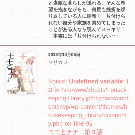
と素敵な暮らしが送れる。そんな希
望を抱きながらも、何度も挫折を繰
り返している人に朗報！ 片付けら
れない自分や家族を責めてしまった
ことがある人なら読んでスッキリ！
本書には「片付けられない･･･
2018年10月05日
マリカジ
Notice
: Undefined variable: I
D in
/var/www/vhosts/housek
eeping-library.jp/httpdocs/cont
ents/wp/wp-content/themes/h
ousekeeping_library/taxonom
y.php
on line
92
モモとナナ 第３話