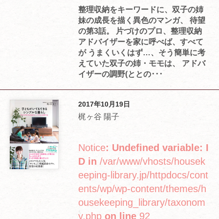
整理収納をキーワードに、双子の姉
妹の成長を描く異色のマンガ、 待望
の第3話。 片づけのプロ、整理収納
アドバイザーを家に呼べば、すべて
が うまくいくはず…、そう簡単に考
えていた双子の姉・モモは、 アドバ
イザーの調野(ととの･･･
2017年10月19日
梶ヶ谷 陽子
Notice
: Undefined variable: I
D in
/var/www/vhosts/housek
eeping-library.jp/httpdocs/cont
ents/wp/wp-content/themes/h
ousekeeping_library/taxonom
y.php
on line
92