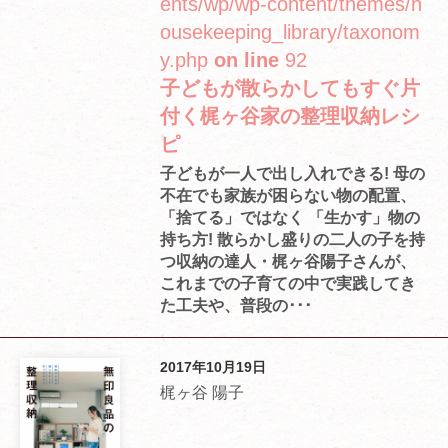
ents/wp/wp-content/themes/h
ousekeeping_library/taxonom
y.php
on line
92
子どもが散らかしてもすぐ片
付く梶ヶ谷家の整理収納レシ
ピ
子どもが一人で出し入れできる! 母の
不在でも家族が困らない物の配置、
「捨てる」ではなく 「生かす」物の
持ち方! 散らかし盛りの二人の子を持
つ収納の達人・梶ヶ谷陽子さんが、
これまでの子育ての中で実践してき
た工夫や、普段の･･･
2017年10月19日
梶ヶ谷 陽子