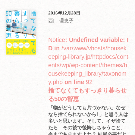
2016年12月28日
西口 理恵子
Notice
: Undefined variable: I
D in
/var/www/vhosts/housek
eeping-library.jp/httpdocs/cont
ents/wp/wp-content/themes/h
ousekeeping_library/taxonom
y.php
on line
92
捨てなくてもすっきり暮らせ
る50の智恵
「物がどうしても片づかない。なぜ
なら捨てられないから! 」と思う人は
多いと思います。そして、イザ捨て
たら…その後で後悔しちゃうこと、
今までありますよね？ 結局必要だと