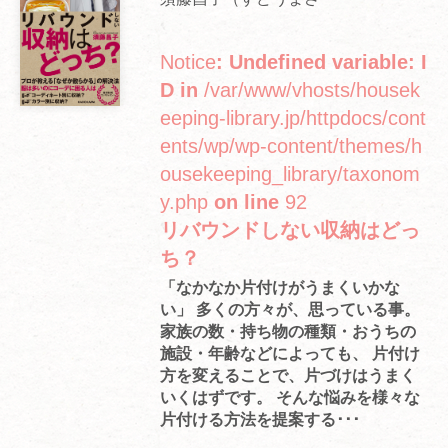
Notice
: Undefined variable: I
D in
/var/www/vhosts/housek
eeping-library.jp/httpdocs/cont
ents/wp/wp-content/themes/h
ousekeeping_library/taxonom
y.php
on line
92
リバウンドしない収納はどっ
ち？
「なかなか片付けがうまくいかな
い」 多くの方々が、思っている事。
家族の数・持ち物の種類・おうちの
施設・年齢などによっても、 片付け
方を変えることで、片づけはうまく
いくはずです。 そんな悩みを様々な
片付ける方法を提案する･･･