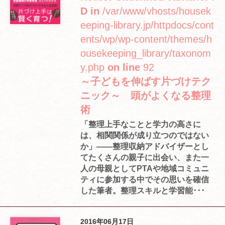
D in
/var/www/vhosts/housek
eeping-library.jp/httpdocs/cont
ents/wp/wp-content/themes/h
ousekeeping_library/taxonom
y.php
on line
92
～子どもを伸ばす片づけテク
ニック～ 頭がよくなる整理
術
「整理上手なことと学力の高さに
は、相関関係が成り立つのではない
か」――整理収納アドバイザーとし
てたくさんの親子に出会い、また一
人の母親としてPTAや地域コミュニ
ティに参加する中でその思いを確信
した筆者。整理スキルと学習能･･･
2016年06月17日