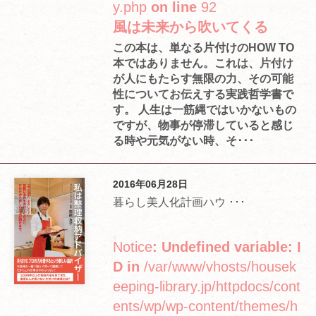
y.php
on line
92
風は未来から吹いてくる
この本は、単なる片付けのHOW TO
本ではありません。これは、片付け
が人にもたらす無限の力、その可能
性についてお伝えする実践哲学書で
す。 人生は一筋縄ではいかないもの
ですが、物事が停滞していると感じ
る時や元気がない時、そ･･･
2016年06月28日
暮らし美人化計画ハウ ･･･
Notice
: Undefined variable: I
D in
/var/www/vhosts/housek
eeping-library.jp/httpdocs/cont
ents/wp/wp-content/themes/h