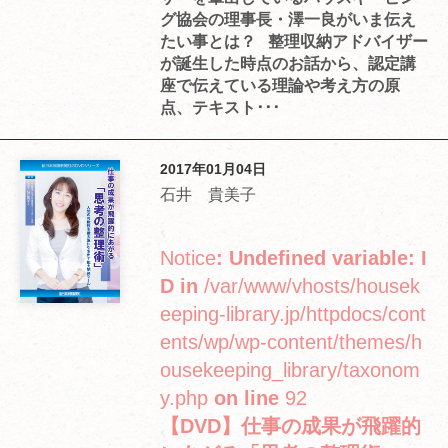
グ協会の理事長・澤一良がいま伝え
たい事とは？ 整理収納アドバイザー
が誕生した時点のお話から、認定講
座で伝えている理論や考え方の原
点、テキスト･･･
2017年01月04日
石井 貴美子
Notice
: Undefined variable: I
D in
/var/www/vhosts/housek
eeping-library.jp/httpdocs/cont
ents/wp/wp-content/themes/h
ousekeeping_library/taxonom
y.php
on line
92
【DVD】仕事の成果が飛躍的