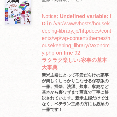
Notice
: Undefined variable: I
D in
/var/www/vhosts/housek
eeping-library.jp/httpdocs/cont
ents/wp/wp-content/themes/h
ousekeeping_library/taxonom
y.php
on line
92
ラクラク楽しい♪家事の基本
大事典
新米主婦にとって不安だらけの家事
が楽しくしっかりこなせる保存版の
一冊。掃除、洗濯、炊事、収納など
基本から裏ワザまで写真で丁寧に解
説されています。新米主婦だけでは
なく、ベテラン主婦の方にも必須の
一冊です！