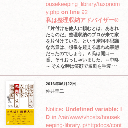
ousekeeping_library/taxonom
y.php
on line
92
私は整理収納アドバイザー®
「片付けを他人に頼むとは、あきれ
たものだ」整理収納のプロが来て家
を片付けている、という摩訶不思議
な光景は、想像を超える思わぬ事態
だったのでしょう。Ａ氏は開口一
番、そうおっしゃいました。～中略
～ そんな時は笑顔で名刺を手渡･･･
2016年06月22日
仲井圭二
Notice
: Undefined variable: I
D in
/var/www/vhosts/housek
eeping-library.jp/httpdocs/cont