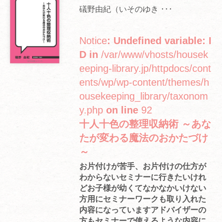
礒野由紀（いそのゆき ･･･
Notice
: Undefined variable: I
D in
/var/www/vhosts/housek
eeping-library.jp/httpdocs/cont
ents/wp/wp-content/themes/h
ousekeeping_library/taxonom
y.php
on line
92
十人十色の整理収納術 ～あな
たが変わる魔法のおかたづけ
～
お片付けが苦手、お片付けの仕方が
わからないセミナーに行きたいけれ
どお子様が幼くてなかなかいけない
方用にセミナーワークも取り入れた
内容になっていますアドバイザーの
方もセミナーで使えるような内容に