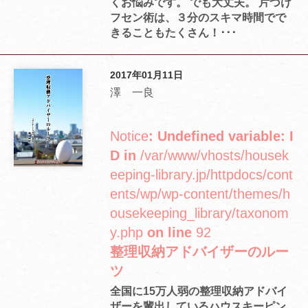
くお悩みです。 でも大丈夫。 片づけ
フセン術は、３分のスキマ時間でで
きることもたくさん！･･･
2017年01月11日
澤 一良
Notice
: Undefined variable: I
D in
/var/www/vhosts/housek
eeping-library.jp/httpdocs/cont
ents/wp/wp-content/themes/h
ousekeeping_library/taxonom
y.php
on line
92
整理収納アドバイザーのルー
ツ
全国に15万人弱の整理収納アドバイ
ザーを輩出しているハウスキーピン