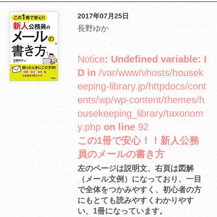
2017年07月25日
長野ゆか
Notice
: Undefined variable: I
D in
/var/www/vhosts/housek
eeping-library.jp/httpdocs/cont
ents/wp/wp-content/themes/h
ousekeeping_library/taxonom
y.php
on line
92
この1冊で安心！！新人公務
員のメールの書き方
左のページは説明文、右頁は図解
（メール文例）になっており、一目
で全体をつかみやすく、初心者の方
にもとても読みやすくわかりやす
い、1冊になっています。