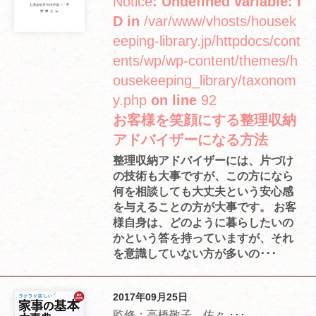
Notice
: Undefined variable: I
D in
/var/www/vhosts/housek
eeping-library.jp/httpdocs/cont
ents/wp/wp-content/themes/h
ousekeeping_library/taxonom
y.php
on line
92
お客様を笑顔にする整理収納
アドバイザーになる方法
整理収納アドバイザーには、片づけ
の技術も大事ですが、この方になら
何を相談しても大丈夫という安心感
を与えることの方が大事です。 お客
様自身は、どのように暮らしたいの
かという答を持っていますが、それ
を意識していない方が多いの･･･
2017年09月25日
監修：高橋敬子、佐々 ･･･