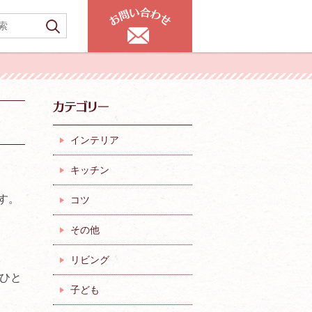
インテリア
キッチン
す。
コツ
その他
リビング
ひと
子ども