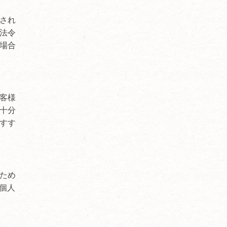
され
法令
場合
客様
十分
すす
ため
個人