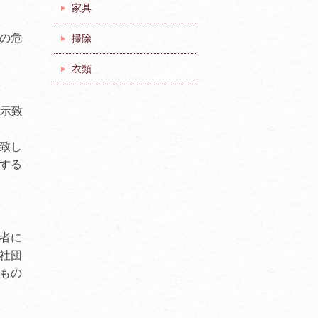
家具
の危
掃除
衣類
明示致
致し
する
者に
社団
もの