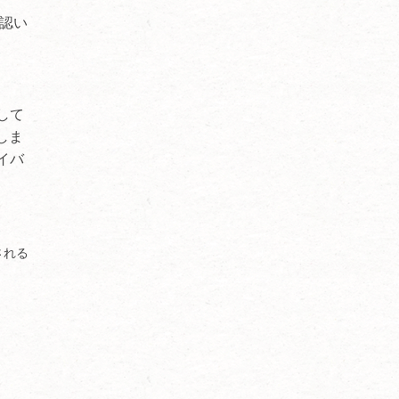
認い
用して
集しま
ライバ
される