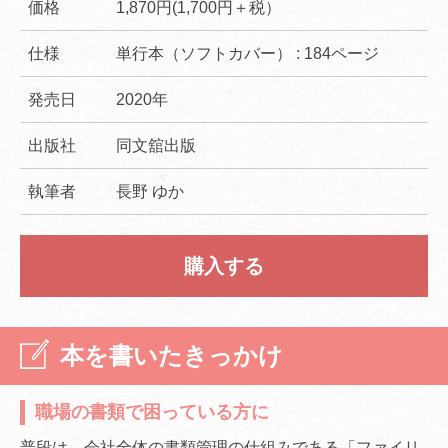
価格
1,870円(1,700円＋税）
仕様
単行本（ソフトカバー） : 184ページ
発売日
2020年
出版社
同文舘出版
執筆者
長野 ゆか
購入する
本を書いたきっかけ
職場の書類で困っている方に
普段は、会社全体の書類管理の仕組みである「ファイリ