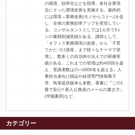
の環境、効率化などを指導。各社企業理
念にそった環境改善を実施する。最終的
には環境→業務改善(モノからコトへ)を促
し、全体の業務効率アップを実現してい
る。コンサルタントとしては1カ月で3ト
ンの書類削減実績がある。講師として、
「オフィス業務環境の改善」から「子育
てかたづけ講座」まで様々なテーマで登
壇し、数多くの自治体や法人での研修実
績がある。これまでの登壇は約400回を超
え、受講者数はのべ5000名を超える。人
事担当者向け雑誌や経理専門情報冊子
等、執筆提供媒体も多数。著書に『この1
冊で安心!! 新人公務員のメールの書き方』
(学陽書房)など。
カテゴリー