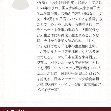
パ(R)」「片付け部長(R)」代表として活動
1974年生まれ、国立大学法人東京農工大
学工学部卒業。共働きで3児（高1女、小6
女、小3男）の子育てパパ モノを整理する
ことで「心」や「思考」も整理され、プ
ライベートや仕事の進め方、人間関係な
ど人生全体に好循環が生まれることを提
唱。会社から兼業を認められ、「片付
け」だけでなく「仕事の生産性向上術」
「パラレルキャリア実践術」などの多岐
にわたるテーマで日本全国を東奔西走。
現在は「パラレルキャリア研究家」とし
ても活動 ワークショップ受講者は3000人
以上、満足度（5段階評価4以上）は96％
を超える。日本マーケティング学会会員
／整理収納アドバイザー1級／家電製品ア
ドバイザー等"