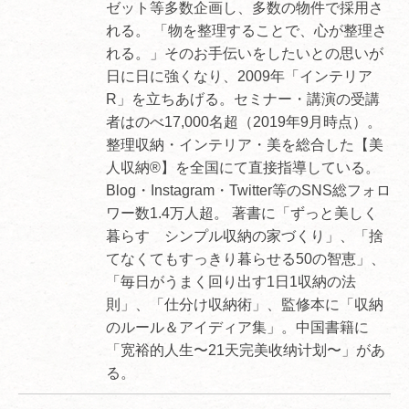
ゼット等多数企画し、多数の物件で採用さ
れる。 「物を整理することで、心が整理さ
れる。」そのお手伝いをしたいとの思いが
日に日に強くなり、2009年「インテリア
R」を立ちあげる。セミナー・講演の受講
者はのべ17,000名超（2019年9月時点）。
整理収納・インテリア・美を総合した【美
人収納®】を全国にて直接指導している。
Blog・Instagram・Twitter等のSNS総フォロ
ワー数1.4万人超。 著書に「ずっと美しく
暮らす シンプル収納の家づくり」、「捨
てなくてもすっきり暮らせる50の智恵」、
「毎日がうまく回り出す1日1収納の法
則」、「仕分け収納術」、監修本に「収納
のルール＆アイディア集」。中国書籍に
「宽裕的人生〜21天完美收纳计划〜」があ
る。