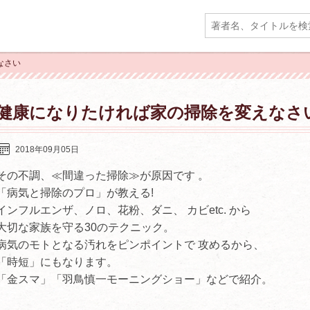
なさい
健康になりたければ家の掃除を変えなさ
2018年09月05日
その不調、≪間違った掃除≫が原因です 。
「病気と掃除のプロ」が教える!
インフルエンザ、ノロ、花粉、ダニ、 カビetc. から
大切な家族を守る30のテクニック。
病気のモトとなる汚れをピンポイントで 攻めるから、
「時短」にもなります。
「金スマ」「羽鳥慎一モーニングショー」などで紹介。