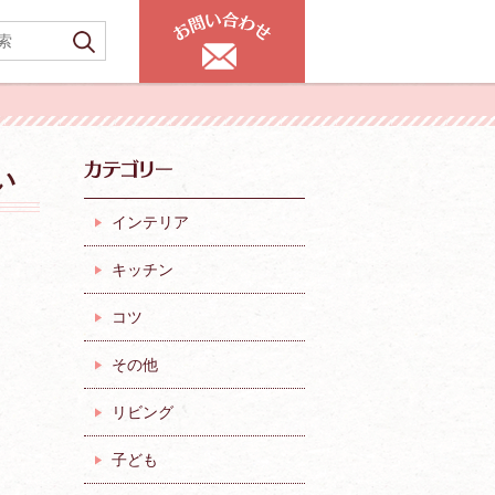
い
インテリア
キッチン
コツ
その他
リビング
子ども