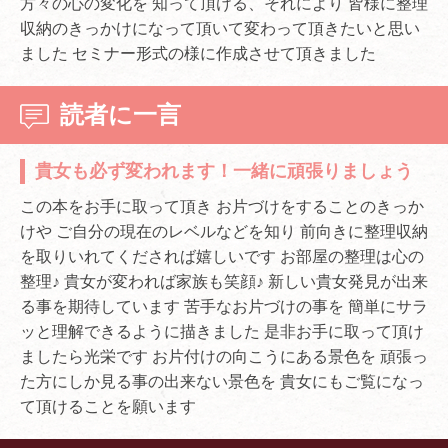
方々の心の変化を 知って頂ける、それにより 皆様に整理
収納のきっかけになって頂いて変わって頂きたいと思い
ました セミナー形式の様に作成させて頂きました
読者に一言
貴女も必ず変われます！一緒に頑張りましょう
この本をお手に取って頂き お片づけをすることのきっか
けや ご自分の現在のレベルなどを知り 前向きに整理収納
を取りいれてくだされば嬉しいです お部屋の整理は心の
整理♪ 貴女が変われば家族も笑顔♪ 新しい貴女発見が出来
る事を期待しています 苦手なお片づけの事を 簡単にサラ
ッと理解できるように描きました 是非お手に取って頂け
ましたら光栄です お片付けの向こうにある景色を 頑張っ
た方にしか見る事の出来ない景色を 貴女にもご覧になっ
て頂けることを願います