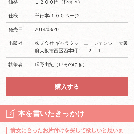
価格
１２００円（税抜き）
仕様
単行本/１００ページ
発売日
2014/08/20
出版社
株式会社 ギャラクシーエージェンシー 大阪
府大阪市西区西本町１－２－１
執筆者
礒野由紀（いそのゆき）
購入する
本を書いたきっかけ
貴女に合ったお片付けを探して欲しいと思いま