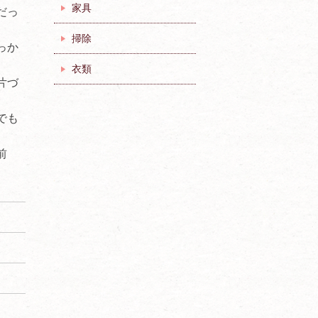
家具
だっ
掃除
っか
衣類
片づ
でも
前