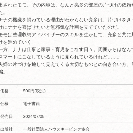
出されたモモ。その内容は、なんと亮多の部屋の片づけの依頼
た。
ナナの機嫌を損ねている理由がわからない亮多は、片づけをき
けにナナを喜ばせたいと無邪気な計画を立てていたのだ。
モモは整理収納アドバイザーのスキルを生かして、亮多と共に
けを進めていく。
一方、ナナは仕事と家事・育児をこなす日々。周囲からはなん
スマートにこなしているように見られているけれど……。
夫婦の片づけを通して見えてくる大切なものとの向き合い方、
編。
価格
500円(税別)
仕様
電子書籍
発売日
2024/07/05
出版社
一般社団法人ハウスキーピング協会