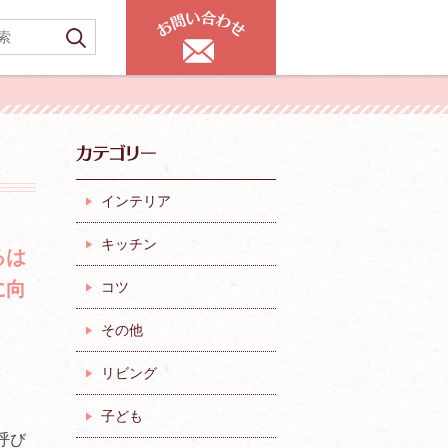
インテリア
キッチン
るは
に向
コツ
その他
リビング
子ども
呼び