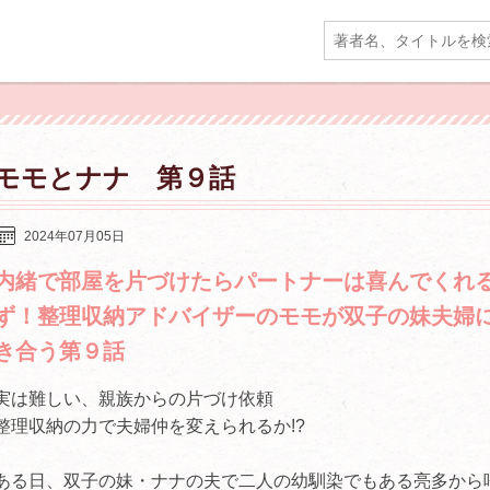
モモとナナ 第９話
2024年07月05日
内緒で部屋を片づけたらパートナーは喜んでくれ
ず！整理収納アドバイザーのモモが双子の妹夫婦
き合う第９話
実は難しい、親族からの片づけ依頼
整理収納の力で夫婦仲を変えられるか!?
ある日、双子の妹・ナナの夫で二人の幼馴染でもある亮多から