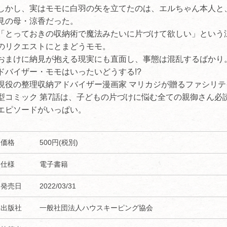
しかし、実はモモに白羽の矢を立てたのは、エルちゃん本人と
見の母・涼香だった。
「とっておきの収納術で魔法みたいに片づけて欲しい」という
のリクエストにとまどうモモ。
おまけに納見が抱える現実にも直面し、事態は混乱するばかり
ドバイザー・モモはいったいどうする!?
現役の整理収納アドバイザー漫画家 マリカジが贈るファシリテ
型コミック 第7話は、子どもの片づけに悩む全ての親御さん必
エピソードがいっぱい。
価格
500円(税別)
仕様
電子書籍
発売日
2022/03/31
出版社
一般社団法人ハウスキーピング協会