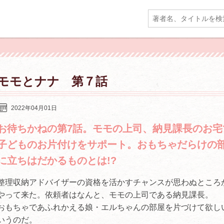
モモとナナ 第７話
2022年04月01日
お待ちかねの第7話。モモの上司、納見課長のお宅
子どものお片付けをサポート。おもちゃだらけの
に立ちはだかるものとは!?
整理収納アドバイザーの資格を活かすチャンスが思わぬところ
やって来た。依頼者はなんと、モモの上司である納見課長。
おもちゃであふれかえる娘・エルちゃんの部屋を片づけて欲し
いうのだ。