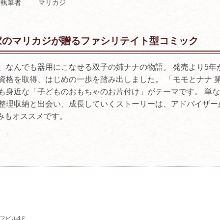
執筆者
マリカジ
家のマリカジが贈るファシリテイト型コミック
、なんでも器用にこなせる双子の姉ナナの物語。 発売より5年
資格を取得、はじめの一歩を踏み出しました。 「モモとナナ 第
も身近な「子どものおもちゃのお片付け」がテーマです。 単
整理収納と出会い、成長していくストーリーは、アドバイザー
みもオススメです。
ーフビル4Ｆ