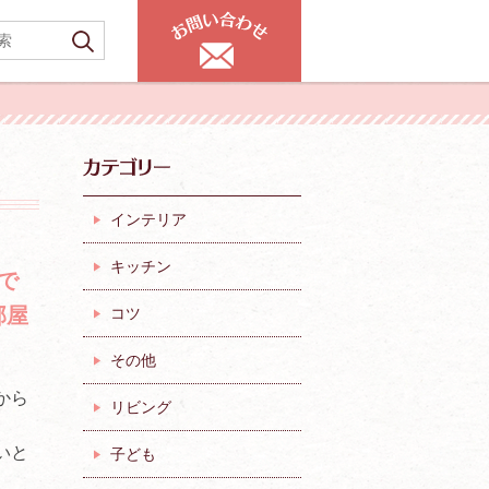
インテリア
キッチン
で
部屋
コツ
その他
から
リビング
いと
子ども