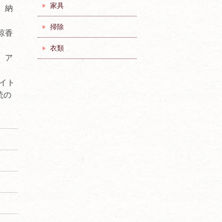
家具
、納
掃除
涼香
衣類
。ア
イト
読の