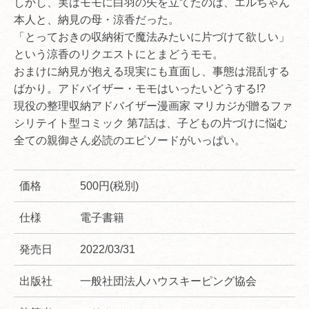
しかし、実はモモに白羽の矢を立てたのは、エルちゃん
本人と、納見の母・涼香だった。
「とっておきの収納術で魔法みたいに片づけて欲しい」
という涼香のリクエストにとまどうモモ。
おまけに納見が抱える現実にも直面し、事態は混乱する
ばかり。アドバイザー・モモはいったいどうする!?
現役の整理収納アドバイザー漫画家 マリカジが贈るファ
シリテイト型コミック 第7話は、子どもの片づけに悩む
全ての親御さん必読のエピソードがいっぱい。
価格
500円(税別)
仕様
電子書籍
発売日
2022/03/31
出版社
一般社団法人ハウスキーピング協会