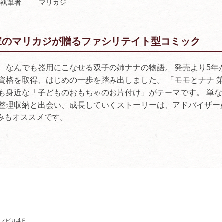
執筆者
マリカジ
家のマリカジが贈るファシリテイト型コミック
、なんでも器用にこなせる双子の姉ナナの物語。 発売より5年
資格を取得、はじめの一歩を踏み出しました。 「モモとナナ 第
も身近な「子どものおもちゃのお片付け」がテーマです。 単
整理収納と出会い、成長していくストーリーは、アドバイザー
みもオススメです。
ーフビル4Ｆ