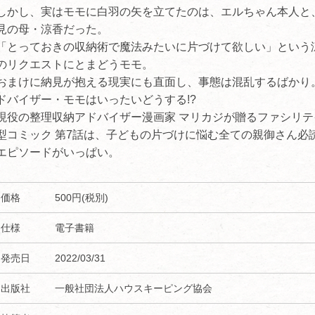
しかし、実はモモに白羽の矢を立てたのは、エルちゃん本人と
見の母・涼香だった。
「とっておきの収納術で魔法みたいに片づけて欲しい」という
のリクエストにとまどうモモ。
おまけに納見が抱える現実にも直面し、事態は混乱するばかり
ドバイザー・モモはいったいどうする!?
現役の整理収納アドバイザー漫画家 マリカジが贈るファシリテ
型コミック 第7話は、子どもの片づけに悩む全ての親御さん必
エピソードがいっぱい。
価格
500円(税別)
仕様
電子書籍
発売日
2022/03/31
出版社
一般社団法人ハウスキーピング協会