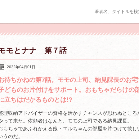
モモとナナ 第７話
2022年04月01日
お待ちかねの第7話。モモの上司、納見課長のお宅
子どものお片付けをサポート。おもちゃだらけの
に立ちはだかるものとは!?
整理収納アドバイザーの資格を活かすチャンスが思わぬところ
やって来た。依頼者はなんと、モモの上司である納見課長。
おもちゃであふれかえる娘・エルちゃんの部屋を片づけて欲し
いうのだ。