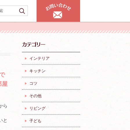
インテリア
キッチン
で
部屋
コツ
その他
から
リビング
いと
子ども