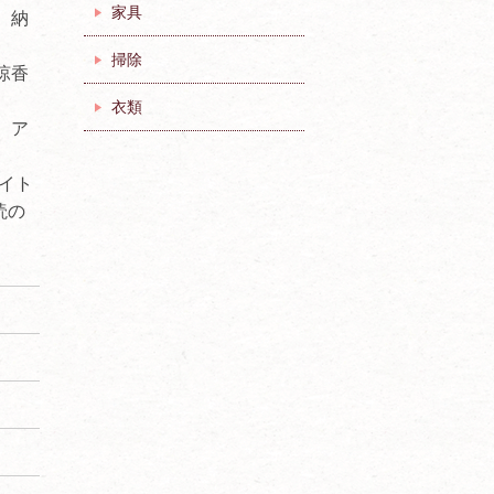
家具
、納
掃除
涼香
衣類
。ア
イト
読の