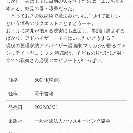
しかし、実はモモに白羽の矢を立てたのは、エルちゃん
本人と、納見の母・涼香だった。
「とっておきの収納術で魔法みたいに片づけて欲しい」
という涼香のリクエストにとまどうモモ。
おまけに納見が抱える現実にも直面し、事態は混乱する
ばかり。アドバイザー・モモはいったいどうする!?
現役の整理収納アドバイザー漫画家 マリカジが贈るファ
シリテイト型コミック 第7話は、子どもの片づけに悩む
全ての親御さん必読のエピソードがいっぱい。
価格
500円(税別)
仕様
電子書籍
発売日
2022/03/31
出版社
一般社団法人ハウスキーピング協会