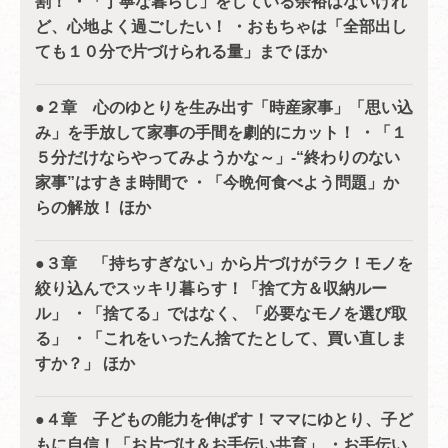
割！ ・「丁寧な暮らし」をしている余裕はないけれ
ど、心地よく過ごしたい！ ・おもちゃは「全部出し
ても１０分で片づけられる量」まで ほか
●２章 心のゆとりを生み出す「時産家事」「思い込
み」を手放して家事の手間を劇的にカット！ ・「１
５分だけならやってみようかな～」-“終わりのない
家事”はすきま時間で ・「今晩何食べよう問題」か
らの解放！ ほか
●３章 「持ちすぎない」から片づけがラク！モノを
絞り込んでスッキリ暮らす！「捨て方＆収納ルー
ル」 ・「捨てる」ではなく、「必要なモノを選び取
る」 ・「これをいったん捨てたとして、買い直しま
すか？」 ほか
●４章 子どもの能力を伸ばす！ママにゆとり、子ど
もに自信！「お片づけ＆お手伝い共育」 ・お手伝い