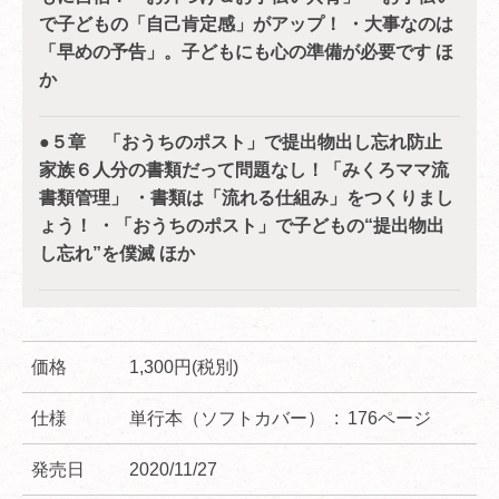
で子どもの「自己肯定感」がアップ！ ・大事なのは
「早めの予告」。子どもにも心の準備が必要です ほ
か
●５章 「おうちのポスト」で提出物出し忘れ防止
家族６人分の書類だって問題なし！「みくろママ流
書類管理」 ・書類は「流れる仕組み」をつくりまし
ょう！ ・「おうちのポスト」で子どもの“提出物出
し忘れ”を僕滅 ほか
価格
1,300円(税別)
仕様
単行本（ソフトカバー） ‏ : ‎ 176ページ
発売日
2020/11/27