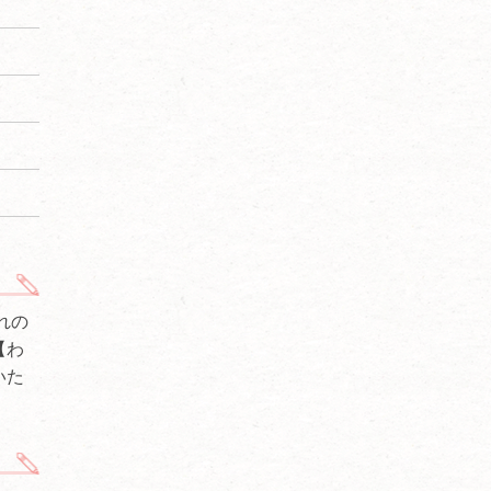
れの
【わ
いた