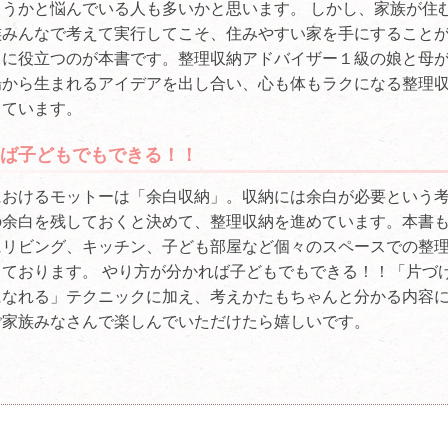
うかと悩んでいる人も多いかと思います。 しかし、家族が住
族みんなで考えて実行してこそ、住みやすい家を手にすること
きに役立つのが本書です。整理収納アドバイザー１級の娘と母
場から生まれるアイデアを出し合い、心も体もラクになる整理
しています。
ば子どもでもできる！！
におけるモットーは「余白収納」。収納には余白が必要という
の余白を残しておくと決めて、整理収納を進めています。本書
にリビング、キッチン、子ども部屋など個々のスペースでの整
ております。 やり方が分かれば子どもでもできる！！「片づ
になれる」テクニックに加え、考えかたもちゃんと分かる内容
ご家族みなさんで楽しんでいただけたら嬉しいです。