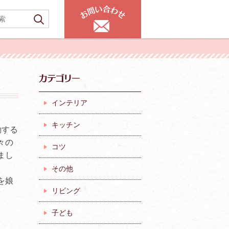
インテリア
キッチン
動する
々の
コツ
まし
その他
を娘
リビング
子ども