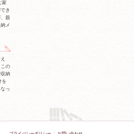
む家
ができ
が、親
収納メ
考え
もこの
理収納
けを
になっ
プライバシーポリシー
お問い合わせ