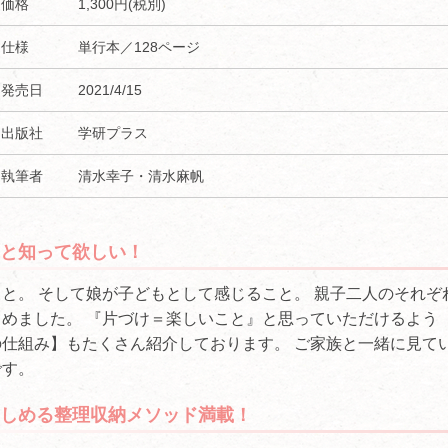
価格
1,300円(税別)
仕様
単行本／128ページ
発売日
2021/4/15
出版社
学研プラス
執筆者
清水幸子・清水麻帆
いと知って欲しい！
。 そして娘が子どもとして感じること。 親子二人のそれぞ
めました。 『片づけ＝楽しいこと』と思っていただけるよう
の仕組み】もたくさん紹介しております。 ご家族と一緒に見て
゙す。
しめる整理収納メソッド満載！