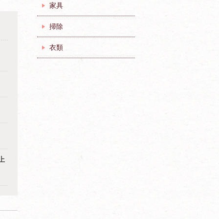
家具
掃除
衣類
上