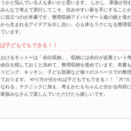
うかと悩んでいる人も多いかと思います。 しかし、家族が住
族みんなで考えて実行してこそ、住みやすい家を手にすること
きに役立つのが本書です。整理収納アドバイザー１級の娘と母
場から生まれるアイデアを出し合い、心も体もラクになる整理
しています。
ば子どもでもできる！！
におけるモットーは「余白収納」。収納には余白が必要という
の余白を残しておくと決めて、整理収納を進めています。本書
にリビング、キッチン、子ども部屋など個々のスペースでの整
ております。 やり方が分かれば子どもでもできる！！「片づ
になれる」テクニックに加え、考えかたもちゃんと分かる内容
ご家族みなさんで楽しんでいただけたら嬉しいです。