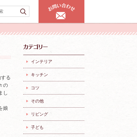
インテリア
キッチン
動する
々の
コツ
まし
その他
を娘
リビング
子ども