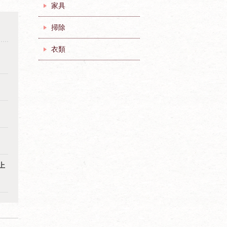
家具
掃除
衣類
上