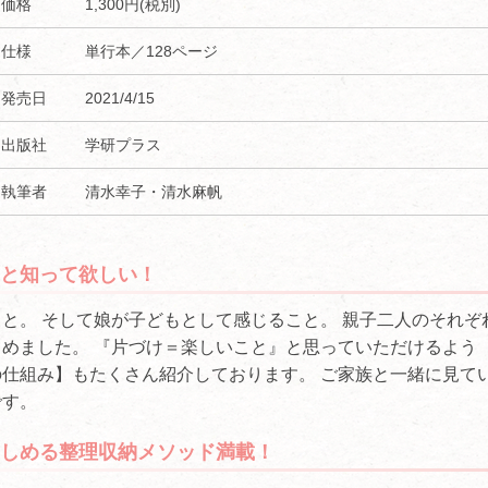
価格
1,300円(税別)
仕様
単行本／128ページ
発売日
2021/4/15
出版社
学研プラス
執筆者
清水幸子・清水麻帆
いと知って欲しい！
。 そして娘が子どもとして感じること。 親子二人のそれぞ
めました。 『片づけ＝楽しいこと』と思っていただけるよう
の仕組み】もたくさん紹介しております。 ご家族と一緒に見て
゙す。
しめる整理収納メソッド満載！