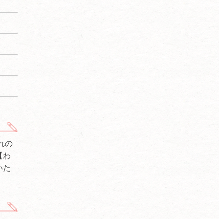
れの
【わ
いた