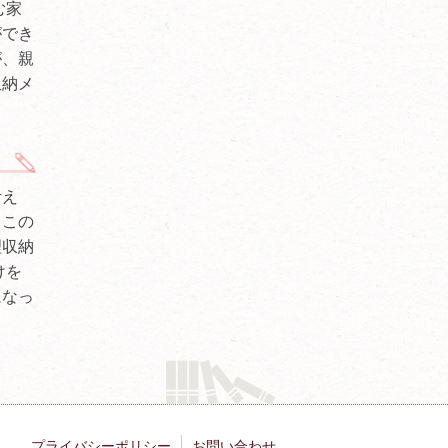
む家
ができ
が、親
収納メ
考え
もこの
理収納
けを
になっ
プライバシーポリシー
お問い合わせ