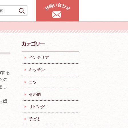
インテリア
キッチン
動する
々の
コツ
まし
その他
を娘
リビング
子ども