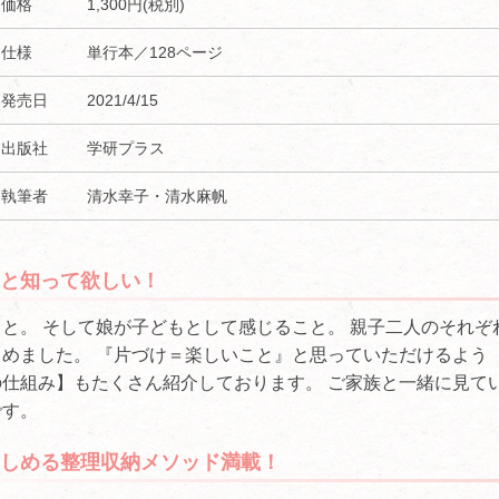
価格
1,300円(税別)
仕様
単行本／128ページ
発売日
2021/4/15
出版社
学研プラス
執筆者
清水幸子・清水麻帆
いと知って欲しい！
。 そして娘が子どもとして感じること。 親子二人のそれぞ
めました。 『片づけ＝楽しいこと』と思っていただけるよう
の仕組み】もたくさん紹介しております。 ご家族と一緒に見て
゙す。
しめる整理収納メソッド満載！