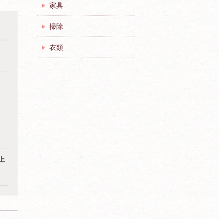
家具
掃除
衣類
上