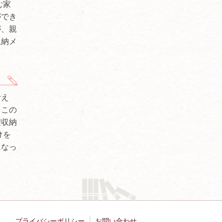
む家
ができ
が、親
収納メ
考え
もこの
理収納
けを
になっ
プライバシーポリシー
お問い合わせ