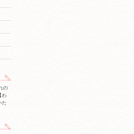
れの
【わ
いた