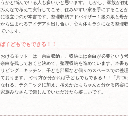
うかと悩んでいる人も多いかと思います。 しかし、家族が住
族みんなで考えて実行してこそ、住みやすい家を手にすること
きに役立つのが本書です。整理収納アドバイザー１級の娘と母
場から生まれるアイデアを出し合い、心も体もラクになる整理
しています。
ば子どもでもできる！！
におけるモットーは「余白収納」。収納には余白が必要という
の余白を残しておくと決めて、整理収納を進めています。本書
にリビング、キッチン、子ども部屋など個々のスペースでの整
ております。 やり方が分かれば子どもでもできる！！「片づ
になれる」テクニックに加え、考えかたもちゃんと分かる内容
ご家族みなさんで楽しんでいただけたら嬉しいです。