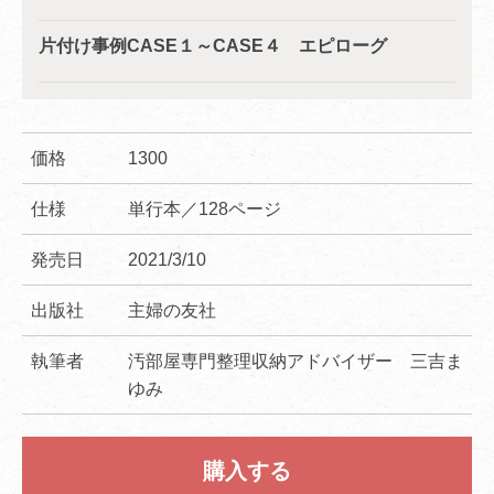
片付け事例CASE１～CASE４ エピローグ
価格
1300
仕様
単行本／128ページ
発売日
2021/3/10
出版社
主婦の友社
執筆者
汚部屋専門整理収納アドバイザー 三吉ま
ゆみ
購入する