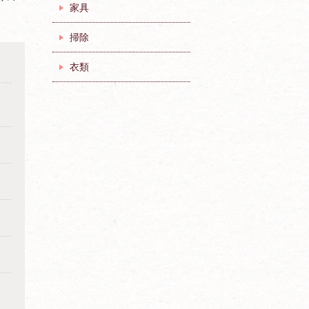
家具
掃除
衣類
」