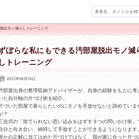
屋脱出モノ減らしトレーニング
ずぼらな私にもできる汚部屋脱出モノ減
しトレーニング
2021年08月24日
汚部屋出身の整理収納アドバイザーが、自身の経験をもとに考
いた自分軸の片づけ術を紹介。
片づいた部屋で暮らしたいのにモノを手放せないと諦めていま
か？
三吉式の「捨てられない思い込みをはずす９つの問いかけ術」
自分と向き合い、納得して手放すことができるようになります
誰かの正解に当てはめた片づけではなく、我が家に合った片づ