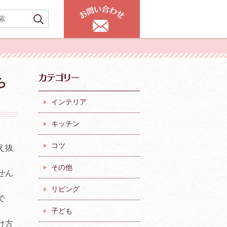
ら
インテリア
キッチン
コツ
え抜
その他
せん
リビング
で
。
子ども
け方