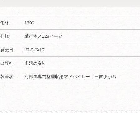
価格
1300
仕様
単行本／128ページ
発売日
2021/3/10
出版社
主婦の友社
執筆者
汚部屋専門整理収納アドバイザー 三吉まゆみ