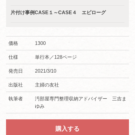
片付け事例CASE１～CASE４ エピローグ
価格
1300
仕様
単行本／128ページ
発売日
2021/3/10
出版社
主婦の友社
執筆者
汚部屋専門整理収納アドバイザー 三吉ま
ゆみ
購入する