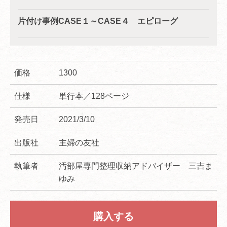
片付け事例CASE１～CASE４ エピローグ
価格
1300
仕様
単行本／128ページ
発売日
2021/3/10
出版社
主婦の友社
執筆者
汚部屋専門整理収納アドバイザー 三吉ま
ゆみ
購入する