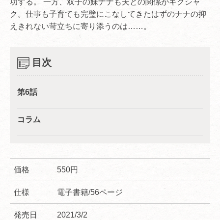
功する。 一方、双子の妹ナナも夫との関係がギクシャ
ク。仕事も子育ても完璧にこなしてきたはずのナナの抑
えきれない苛立ちに寄り添うのは……。
目次
第6話
コラム
価格
550円
仕様
電子書籍/56ページ
発売日
2021/3/2