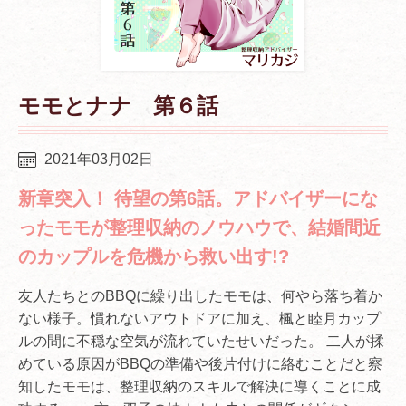
モモとナナ 第６話
2021年03月02日
新章突入！ 待望の第6話。アドバイザーにな
ったモモが整理収納のノウハウで、結婚間近
のカップルを危機から救い出す!?
友人たちとのBBQに繰り出したモモは、何やら落ち着か
ない様子。慣れないアウトドアに加え、楓と睦月カップ
ルの間に不穏な空気が流れていたせいだった。 二人が揉
めている原因がBBQの準備や後片付けに絡むことだと察
知したモモは、整理収納のスキルで解決に導くことに成