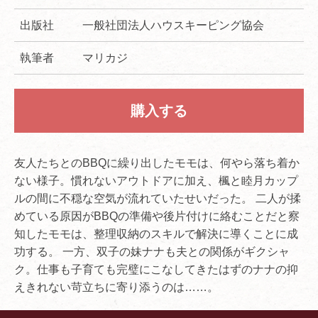
出版社
一般社団法人ハウスキーピング協会
執筆者
マリカジ
購入する
友人たちとのBBQに繰り出したモモは、何やら落ち着か
ない様子。慣れないアウトドアに加え、楓と睦月カップ
ルの間に不穏な空気が流れていたせいだった。 二人が揉
めている原因がBBQの準備や後片付けに絡むことだと察
知したモモは、整理収納のスキルで解決に導くことに成
功する。 一方、双子の妹ナナも夫との関係がギクシャ
ク。仕事も子育ても完璧にこなしてきたはずのナナの抑
えきれない苛立ちに寄り添うのは……。