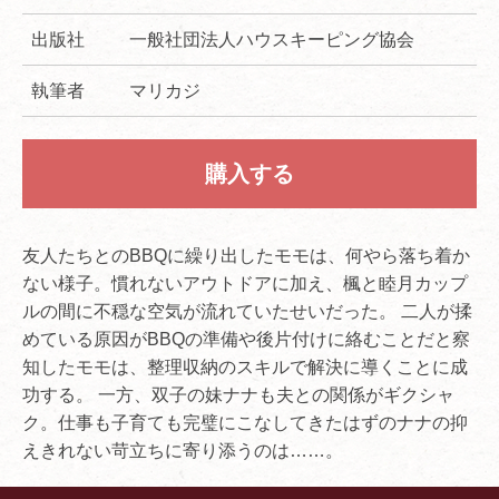
出版社
一般社団法人ハウスキーピング協会
執筆者
マリカジ
購入する
友人たちとのBBQに繰り出したモモは、何やら落ち着か
ない様子。慣れないアウトドアに加え、楓と睦月カップ
ルの間に不穏な空気が流れていたせいだった。 二人が揉
めている原因がBBQの準備や後片付けに絡むことだと察
知したモモは、整理収納のスキルで解決に導くことに成
功する。 一方、双子の妹ナナも夫との関係がギクシャ
ク。仕事も子育ても完璧にこなしてきたはずのナナの抑
えきれない苛立ちに寄り添うのは……。