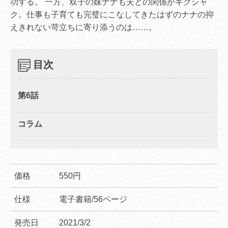
功する。 一方、双子の妹ナナも夫との関係がギクシャ
ク。仕事も子育ても完璧にこなしてきたはずのナナの抑
えきれない苛立ちに寄り添うのは……。
目次
第6話
コラム
価格
550円
仕様
電子書籍/56ページ
発売日
2021/3/2