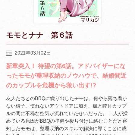
モモとナナ 第６話
2021年03月02日
新章突入！ 待望の第6話。アドバイザーにな
ったモモが整理収納のノウハウで、結婚間近
のカップルを危機から救い出す!?
友人たちとのBBQに繰り出したモモは、何やら落ち着か
ない様子。慣れないアウトドアに加え、楓と睦月カップ
ルの間に不穏な空気が流れていたせいだった。 二人が揉
めている原因がBBQの準備や後片付けに絡むことだと察
知したモモは、整理収納のスキルで解決に導くことに成