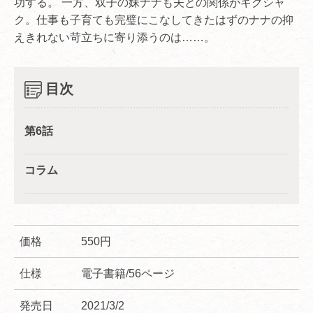
功する。 一方、双子の妹ナナも夫との関係がギクシャ
ク。仕事も子育ても完璧にこなしてきたはずのナナの抑
えきれない苛立ちに寄り添うのは……。
目次
第6話
コラム
価格
550円
仕様
電子書籍/56ページ
発売日
2021/3/2