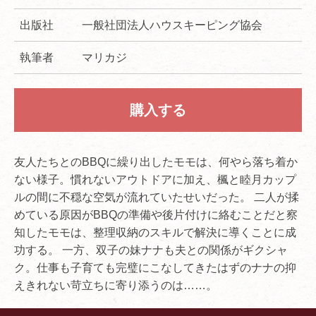
出版社
一般社団法人ハウスキーピング協会
執筆者
マリカジ
購入する
友人たちとのBBQに繰り出したモモは、何やら落ち着か
ない様子。慣れないアウトドアに加え、楓と睦月カップ
ルの間に不穏な空気が流れていたせいだった。 二人が揉
めている原因がBBQの準備や後片付けに絡むことだと察
知したモモは、整理収納のスキルで解決に導くことに成
功する。 一方、双子の妹ナナも夫との関係がギクシャ
ク。仕事も子育ても完璧にこなしてきたはずのナナの抑
えきれない苛立ちに寄り添うのは……。