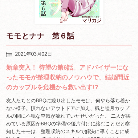
モモとナナ 第６話
2021年03月02日
新章突入！ 待望の第6話。アドバイザーにな
ったモモが整理収納のノウハウで、結婚間近
のカップルを危機から救い出す!?
友人たちとのBBQに繰り出したモモは、何やら落ち着か
ない様子。慣れないアウトドアに加え、楓と睦月カップ
ルの間に不穏な空気が流れていたせいだった。 二人が揉
めている原因がBBQの準備や後片付けに絡むことだと察
知したモモは、整理収納のスキルで解決に導くことに成