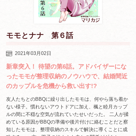
モモとナナ 第６話
2021年03月02日
新章突入！ 待望の第6話。アドバイザーにな
ったモモが整理収納のノウハウで、結婚間近
のカップルを危機から救い出す!?
友人たちとのBBQに繰り出したモモは、何やら落ち着か
ない様子。慣れないアウトドアに加え、楓と睦月カップ
ルの間に不穏な空気が流れていたせいだった。 二人が揉
めている原因がBBQの準備や後片付けに絡むことだと察
知したモモは、整理収納のスキルで解決に導くことに成