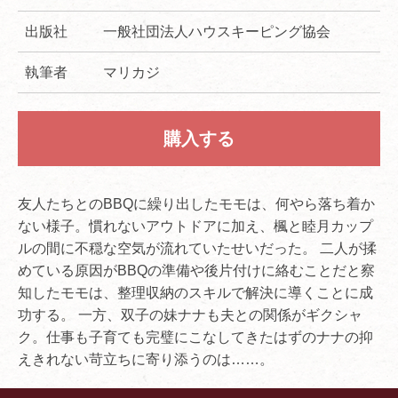
出版社
一般社団法人ハウスキーピング協会
執筆者
マリカジ
購入する
友人たちとのBBQに繰り出したモモは、何やら落ち着か
ない様子。慣れないアウトドアに加え、楓と睦月カップ
ルの間に不穏な空気が流れていたせいだった。 二人が揉
めている原因がBBQの準備や後片付けに絡むことだと察
知したモモは、整理収納のスキルで解決に導くことに成
功する。 一方、双子の妹ナナも夫との関係がギクシャ
ク。仕事も子育ても完璧にこなしてきたはずのナナの抑
えきれない苛立ちに寄り添うのは……。