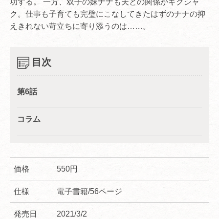
功する。 一方、双子の妹ナナも夫との関係がギクシャ
ク。仕事も子育ても完璧にこなしてきたはずのナナの抑
えきれない苛立ちに寄り添うのは……。
目次
第6話
コラム
価格
550円
仕様
電子書籍/56ページ
発売日
2021/3/2