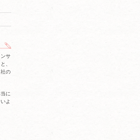
コンサ
こと、
版社の
本当に
ないよ