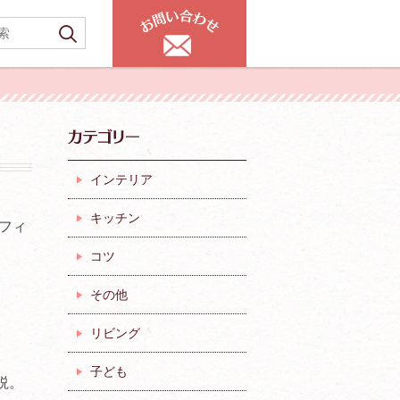
インテリア
キッチン
フィ
コツ
その他
リビング
子ども
説。