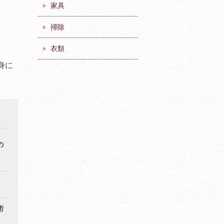
家具
掃除
衣類
身に
の
術