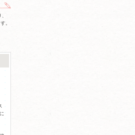
り、
ます。
ス
に