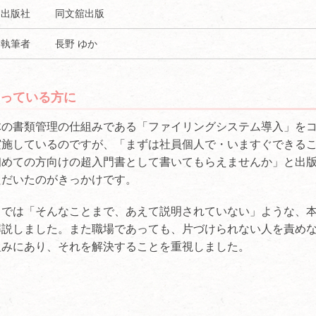
出版社
同文舘出版
執筆者
長野 ゆか
っている方に
体の書類管理の仕組みである「ファイリングシステム導入」を
実施しているのですが、「まずは社員個人で・いますぐできる
初めての方向けの超入門書として書いてもらえませんか」と出
ただいたのがきっかけです。
中では「そんなことまで、あえて説明されていない」ような、
解説しました。また職場であっても、片づけられない人を責め
組みにあり、それを解決することを重視しました。