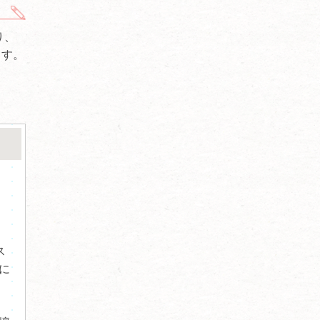
り、
ます。
ス
に