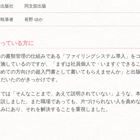
出版社
同文舘出版
執筆者
長野 ゆか
っている方に
体の書類管理の仕組みである「ファイリングシステム導入」を
実施しているのですが、「まずは社員個人で・いますぐできる
初めての方向けの超入門書として書いてもらえませんか」と出
ただいたのがきっかけです。
中では「そんなことまで、あえて説明されていない」ような、
解説しました。また職場であっても、片づけられない人を責め
組みにあり、それを解決することを重視しました。