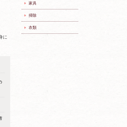
家具
掃除
衣類
身に
の
術