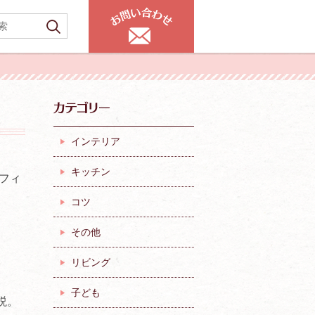
インテリア
キッチン
フィ
コツ
その他
リビング
子ども
説。