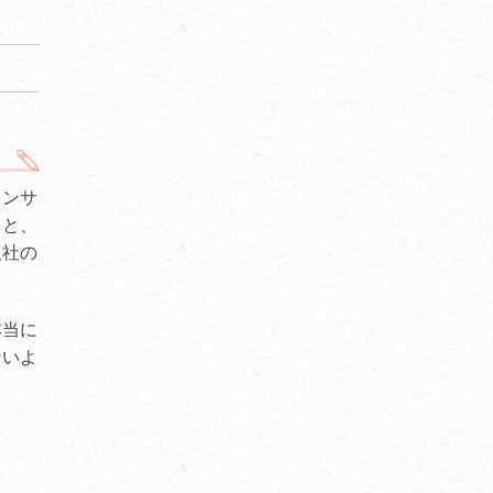
コンサ
こと、
版社の
本当に
ないよ