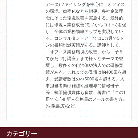
データ)ファイリングを中心に、オフィス
の環境、効率化などを指導。各社企業理
念にそった環境改善を実施する。最終的
には環境→業務改善(モノからコトへ)を促
し、全体の業務効率アップを実現してい
る。コンサルタントとしては1カ月で3ト
ンの書類削減実績がある。講師として、
「オフィス業務環境の改善」から「子育
てかたづけ講座」まで様々なテーマで登
壇し、数多くの自治体や法人での研修実
績がある。これまでの登壇は約400回を超
え、受講者数はのべ5000名を超える。人
事担当者向け雑誌や経理専門情報冊子
等、執筆提供媒体も多数。著書に『この1
冊で安心!! 新人公務員のメールの書き方』
(学陽書房)など。
カテゴリー