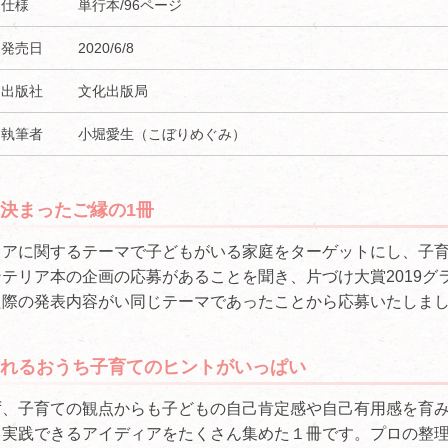
仕様
単行本/96ページ
発売日
2020/6/8
出版社
文化出版局
執筆者
小堀愛生（こぼりめぐみ）
決まったご縁の1冊
リアに関するテーマで子どもがいる家庭をターゲットにし、子
テリア本の企画の応募があることを聞き、片づけ大賞2019グ
た際の発表内容がい同じテーマであったことから応募いたしま
れるおうち子育てのヒントがいっぱい
ず、子育ての観点からも子どもの自己肯定感や自己有用感を育
く実践できるアイディアをたくさん集めた１冊です。プロの整