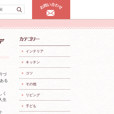
デ
インテリア
キッチン
コツ
片づ
ある
その他
しく
リビング
人生
子ども
？