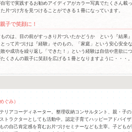
が自宅で実践するお勧めアイディアがカラー写真でたくさん載
った片づけ方を見つけることができる１冊になっています。
親子で笑顔に！
すものは、目の前がすっきり片づいたかどうか という『結果
にとって片づけは『経験』そのもの。「家庭」という安心安全
失敗や成功を繰り返し「できた！」という経験は自信や意欲に
がたくさんの親子に笑顔を広げる１冊となりますように・・・
めぐみ）
テリアコーディネーター。整理収納コンサルタント、親・子の
ストラクターとしても活動中。認定子育てハッピーアドバイザ
もの自己肯定感を育むお片づけセミナーなども主宰。子どもが