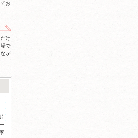
ってお
』だけ
な場で
つなが
。
片
ー
家