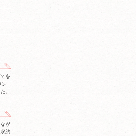
育てを
ラン
した。
みなが
理収納