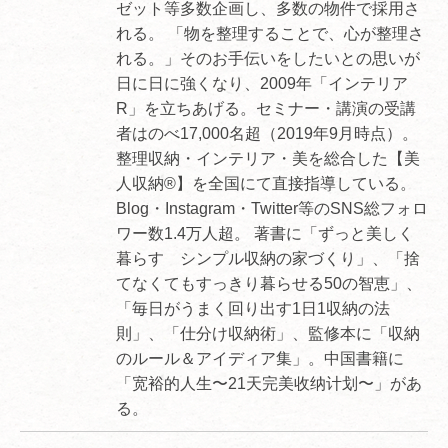
ゼット等多数企画し、多数の物件で採用さ
れる。 「物を整理することで、心が整理さ
れる。」そのお手伝いをしたいとの思いが
日に日に強くなり、2009年「インテリア
R」を立ちあげる。セミナー・講演の受講
者はのべ17,000名超（2019年9月時点）。
整理収納・インテリア・美を総合した【美
人収納®】を全国にて直接指導している。
Blog・Instagram・Twitter等のSNS総フォロ
ワー数1.4万人超。 著書に「ずっと美しく
暮らす シンプル収納の家づくり」、「捨
てなくてもすっきり暮らせる50の智恵」、
「毎日がうまく回り出す1日1収納の法
則」、「仕分け収納術」、監修本に「収納
のルール＆アイディア集」。中国書籍に
「宽裕的人生〜21天完美收纳计划〜」があ
る。