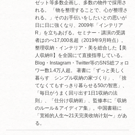
ゼット等多数企画し、多数の物件で採用さ
れる。 「物を整理することで、心が整理さ
れる。」そのお手伝いをしたいとの思いが
日に日に強くなり、2009年「インテリア
R」を立ちあげる。セミナー・講演の受講
者はのべ17,000名超（2019年9月時点）。
整理収納・インテリア・美を総合した【美
人収納®】を全国にて直接指導している。
Blog・Instagram・Twitter等のSNS総フォロ
ワー数1.4万人超。 著書に「ずっと美しく
暮らす シンプル収納の家づくり」、「捨
てなくてもすっきり暮らせる50の智恵」、
「毎日がうまく回り出す1日1収納の法
則」、「仕分け収納術」、監修本に「収納
のルール＆アイディア集」。中国書籍に
「宽裕的人生〜21天完美收纳计划〜」があ
る。