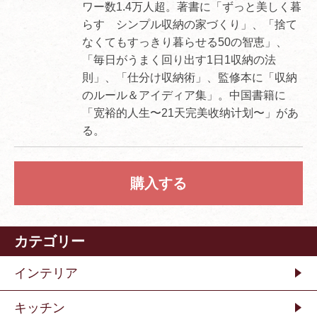
ワー数1.4万人超。著書に「ずっと美しく暮
らす シンプル収納の家づくり」、「捨て
なくてもすっきり暮らせる50の智恵」、
「毎日がうまく回り出す1日1収納の法
則」、「仕分け収納術」、監修本に「収納
のルール＆アイディア集」。中国書籍に
「宽裕的人生〜21天完美收纳计划〜」があ
る。
購入する
カテゴリー
インテリア
キッチン