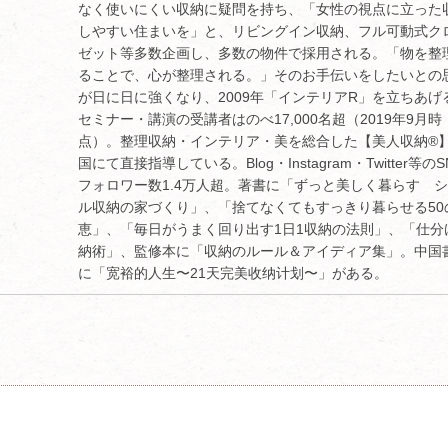
なく使いにくい収納に疑問を持ち、「女性の視点に立った
しやすい住まいを」と、リビングイン収納、フル可動式ク
ゼット等多数企画し、多数の物件で採用される。「物を整
ることで、心が整理される。」そのお手伝いをしたいとの
が日に日に強くなり、2009年「インテリアR」を立ちあげ
セミナー・講演の受講者はのべ17,000名超（2019年9月時
点）。整理収納・インテリア・美を総合した【美人収納®
国にて直接指導している。Blog・Instagram・Twitter等の
フォロワー数1.4万人超。著書に「ずっと美しく暮らす 
ル収納の家づくり」、「捨てなくてもすっきり暮らせる50
恵」、「毎日がうまく回り出す1日1収納の法則」、「仕分
納術」、監修本に「収納のルール＆アイディア集」。中国
に「宽裕的人生〜21天完美收纳计划〜」がある。