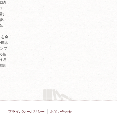
収納
ロー
理す
思い
る。
】を全
SNS総
シンプ
の智
け収
書籍
プライバシーポリシー
お問い合わせ