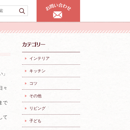
インテリア
キッチン
い」
コツ
日々
その他
まで
リビング
して
子ども