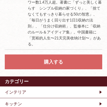
ワー数1.4万人超。著書に「ずっと美しく暮
らす シンプル収納の家づくり」、「捨て
なくてもすっきり暮らせる50の智恵」、
「毎日がうまく回り出す1日1収納の法
則」、「仕分け収納術」、監修本に「収納
のルール＆アイディア集」。中国書籍に
「宽裕的人生〜21天完美收纳计划〜」があ
る。
購入する
カテゴリー
インテリア
キッチン