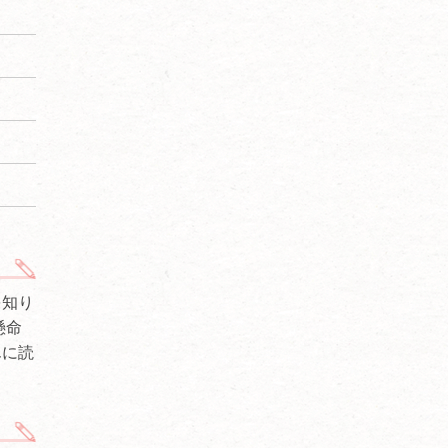
を知り
懸命
んに読