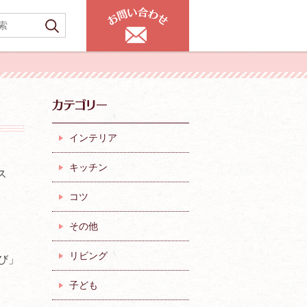
インテリア
キッチン
ス
コツ
その他
リビング
び」
子ども