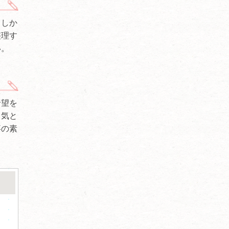
。しか
整理す
い。
希望を
勇気と
事の素