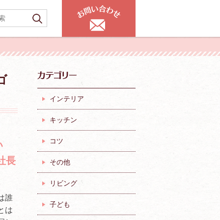
ゴ
インテリア
キッチン
コツ
い
社長
その他
リビング
は誰
子ども
とは