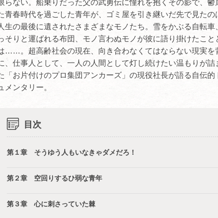
限らない。船乗りだった父の武勇伝に憧れを抱くその影で、鬱
た青春時代を過ごした青年が、ゴミ屋を引き継いだ先で見たの
人生の最後に遺されたさまざまなモノたち。雪をかぶる自転車
っそりと運ばれる布団、モノ言わぬモノが彼に語り掛けたこと
は……。超高齢社会の現在、向き合わなくてはならない現実を
に、仕事人として、一人の人間として灯し続けたい温もりが詰
た「お片付けのプロ集団アンカーズ」の現役社長が語る自伝的
ュメンタリー。
目次
第１章 そうゆう人もいなきゃダメだろ！
第２章 空回りするひ弱な青年
第３章 心に刺さっていた棘