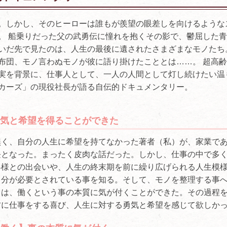
。しかし、そのヒーローは誰もが羨望の眼差しを向けるような
。 船乗りだった父の武勇伝に憧れを抱くその影で、鬱屈した
いだ先で見たのは、人生の最後に遺されたさまざまなモノたち
布団、モノ言わぬモノが彼に語り掛けたこととは……。 超高
実を背景に、仕事人として、一人の人間として灯し続けたい温
カーズ」の現役社長が語る自伝的ドキュメンタリー。
気と希望を得ることができた
無く、自分の人生に希望を持てなかった著者（私）が、家業で
長となった。まったく皮肉な話だった。しかし、仕事の中で多
客様との出会いや、人生の終末期を前に繰り広げられる人生模
自分が必要とされている事を知る。そして、モノを整理する事
りは、働くという事の本質に気が付くことができた。その過程
方に仕事をする喜び、人生に対する勇気と希望を感じて欲しか