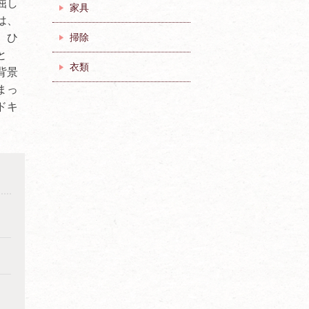
屈し
家具
は、
、ひ
掃除
と
衣類
背景
まっ
ドキ