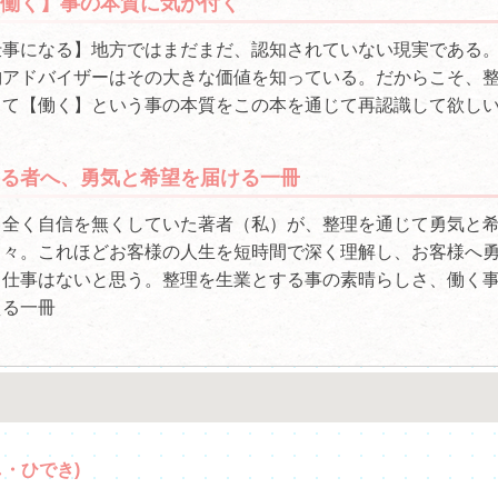
働く】事の本質に気が付く
仕事になる】地方ではまだまだ、認知されていない現実である
納アドバイザーはその大きな価値を知っている。だからこそ、
して【働く】という事の本質をこの本を通じて再認識して欲し
る者へ、勇気と希望を届ける一冊
、全く自信を無くしていた著者（私）が、整理を通じて勇気と
日々。これほどお客様の人生を短時間で深く理解し、お客様へ
る仕事はないと思う。整理を生業とする事の素晴らしさ、働く
える一冊
・ひでき)