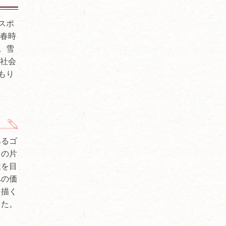
スポ
青春時
。雪
齢社会
もり
あるゴ
くの片
様を目
への価
を描く
った。