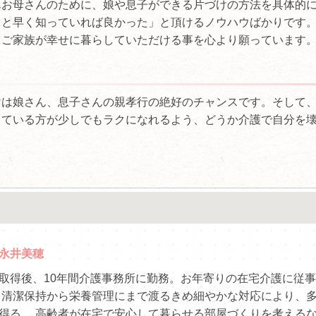
んお母さんのために、娘や息子ができる片づけの方法を具体的
っと早く知っていれば良かった」と頂けるノウハウばかりです
ご家族が幸せに暮らしていただける事を心より願っています。 
けは娘さん、息子さんの親孝行の絶好のチャンスです。そして
っている方が少しでもラクになれるよう、どうか介護で自分を
永井美穂
取得後、10年間介護事務所に勤務。お年寄りの在宅介護に従事
・清潔保持から栄養管理にまで渡るきめ細やかな対応により、
得る。 高齢者が在宅で安心して暮らせる部屋づくりを考える