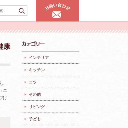
健康
インテリア
キッチン
コツ
ん、
ュニ
その他
づけ
リビング
子ども