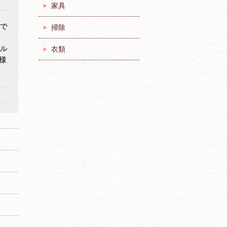
家具
で
掃除
ル
衣類
様