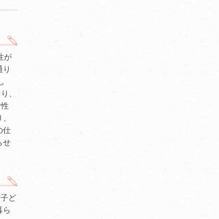
性が
通り
し
なり、
女性
り、
の仕
らせ
う子ど
暮ら