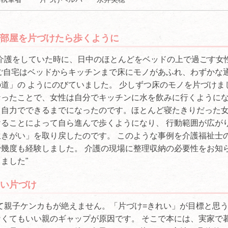
部屋を片づけたら歩くように
介護をしていた時に、日中のほとんどをベッドの上で過ごす女
ご自宅はベッドからキッチンまで床にモノがあふれ、わずかな
道」の ようにのびていました。 少しずつ床のモノを片づけま
なったことで、女性は自分でキッチンに水を飲みに行くように
も自力でできるまでになったのです。ほとんど寝たきりだった
ることによって自ら進んで歩くようになり、 行動範囲が広が
きがい」を取り戻したのです。 このような事例を介護福祉士
幾度も経験しました。 介護の現場に整理収納の必要性をお知
ました"
い片づけ
て親子ケンカもが絶えません。「片づけ=きれい」が目標と思
くてもいい親のギャップが原因です。 そこで本には、実家で