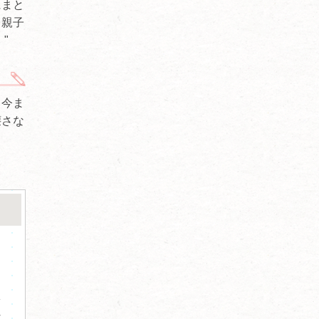
にまと
。親子
"
、今ま
壊さな
多
な