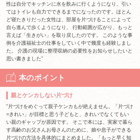
性は自分でキッチンに水を飲みに行くようになり、引い
てはトイレも自力でできるまでになったのです。ほとん
ど寝たきりだった女性は、部屋を片づけることによって
自ら進んで歩くようになり、 行動範囲が広がり、もっと
言えば「生きがい」を取り戻したのです。 このような事
例を介護福祉士の仕事をしていく中で幾度も経験しまし
た。 介護の現場に整理収納の必要性をお知らせしたいと
思い書きました"
本のポイント
親とケンカしない片づけ
"片づけをめぐって親子ケンカもが絶えません。「片づけ
=きれい」が目標と思う子どもと、きれいでなくてもい
い親のギャップが原因です。 そこで本には、実家で暮ら
す高齢のお父さんお母さんのために、娘や息子ができる
片づけの方法を具体的にまとめました。「もっと早く知