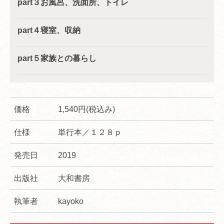
part３お風呂、洗面所、トイレ
part４寝室、収納
part５家族との暮らし
価格
1,540円(税込み)
仕様
単行本／１２８ｐ
発売日
2019
出版社
大和書房
執筆者
kayoko