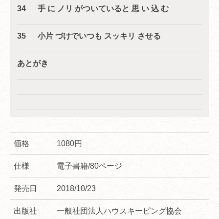
34 手 に ノリ がついていると 思 い 込 む
35 小片 づけでいつも スッキリ させる
あとがき
価格
1080円
仕様
電子書籍/80ページ
発売日
2018/10/23
出版社
一般社団法人ハウスキーピング協会