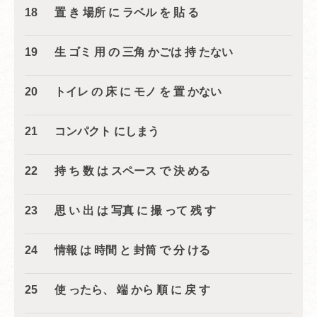
18 置 き 場所 に ラベル を 貼 る
19 生 ゴミ 用 の 三角 かごは 持 たない
20 トイレ の 床 に モノ を 置 かない
21 コンパクト にしまう
22 持 ち 数 は スペース で 決 める
23 思 い 出 は 写真 に 撮 って 残 す
24 情報 は 時間 と 封筒 で 分 ける
25 使 ったら、 端 から 順 に 戻 す