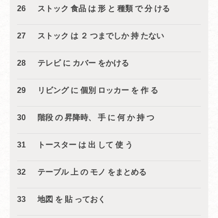
26 ストック 食品 は 形 と 種類 で 分 ける
27 ストック は ２ つまでしか 持 たない
28 テレビ に カバー をかける
29 リビング に 個別 ロッカー を 作 る
30 階段 の 昇降時、 手 に 何 か 持 つ
31 トースター は 出 して 使 う
32 テーブル 上 の モノ をまとめる
33 地図 を 貼 っておく