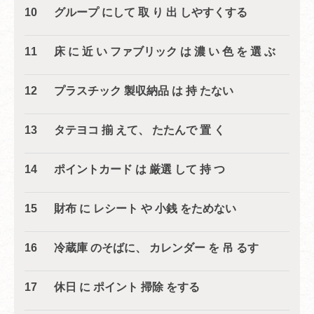
10 グループ にして 取 り 出 しやすくする
11 床 に 近 い ファブリック は 濃 い 色 を 選 ぶ
12 プラスチック 製収納品 は 持 たない
13 タテヨコ 揃 えて、 たたんで 置 く
14 ポイントカード は 厳選 して 持 つ
15 財布 に レシート や 小銭 をためない
16 冷蔵庫 のそばに、 カレンダー を 吊 るす
17 休日 に ポイント 掃除 をする