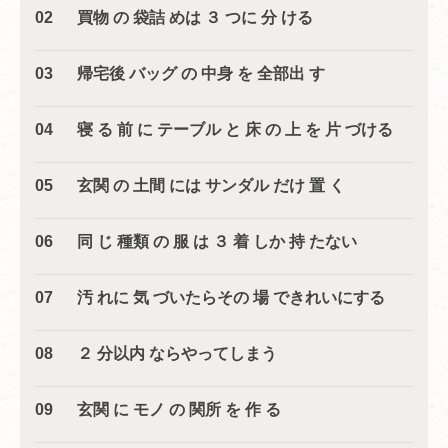
02 買物 の 袋詰 めは ３ つに 分 ける
03 帰宅後 バッグ の 中身 を 全部出 す
04 寝 る 前 に テーブル と 床 の 上 を 片 づける
05 玄関 の 土間 には サンダル だけ 置 く
06 同 じ 種類 の 服 は ３ 着 しか 持 たない
07 汚 れに 気 づいたらその 場 できれいにする
08 ２ 分以内 ならやってしまう
09 玄関 に モノ の 関所 を 作 る